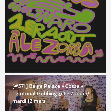
[#571] Beige Palace + Cosse +
Territorial Gobbing @ Le Zorba //
mardi 12 mars