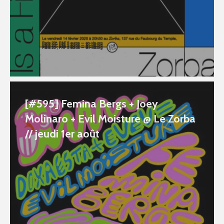
[#595] Femina Bergs + Joey
Molinaro + Evil Moisture @ Le Zorba
// jeudi 1er août