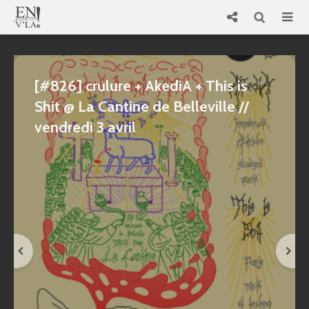
[#826] crulure + AkediA + This is
Shit @ La Cantine de Belleville //
vendredi 3 avril