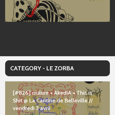
CATEGORY - LE ZORBA
[#826] crulure + AkediA + This is
Shit @ La Cantine de Belleville //
vendredi 3 avril