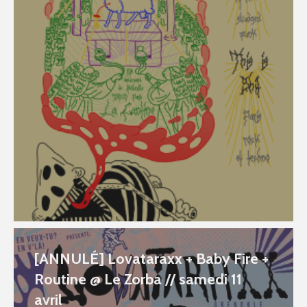
[ANNULÉ] Lovataraxx + Baby Fire +
Routine @ Le Zorba // samedi 11
avril