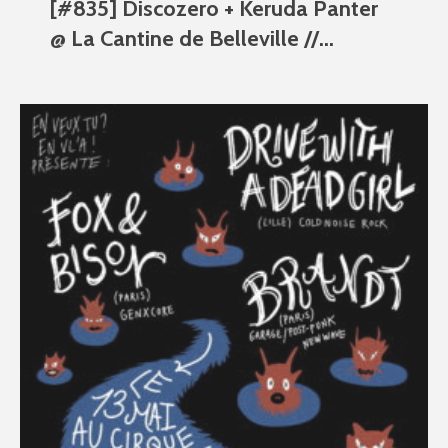
[#835] Discozero + Keruda Panter
@ La Cantine de Belleville //...