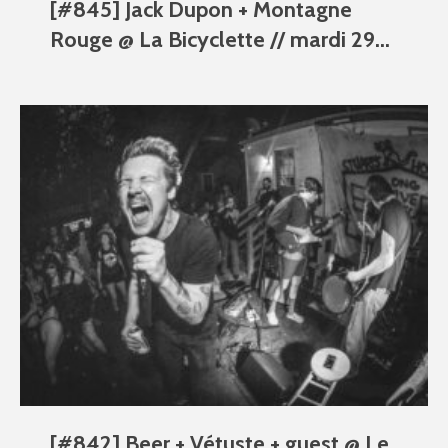
[#845] Jack Dupon + Montagne
Rouge @ La Bicyclette // mardi 29...
[#842] Beer + Vétuste + guest @ Le