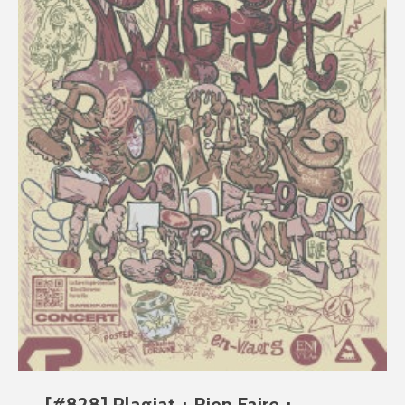
[#828] Plagiat + Rien Faire +