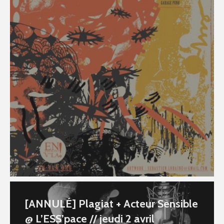
[ANNULÉ] Plagiat + Acteur Sensible
@ L’ESS’pace // jeudi 2 avril