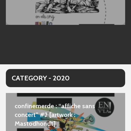
CATEGORY - 2020
confinemerde : “affiche sans
concert” #2 [artwork :
Mastodhondt]