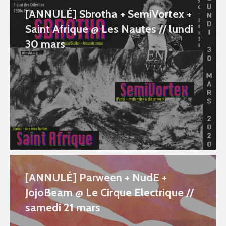
[ANNULÉ] Sbrotha + SemiVortex +
Saint Afrique @ Les Nautes // lundi
30 mars
[ANNULÉ] Parween + NudE +
JojoBeam @ Le Cirque Electrique //
samedi 21 mars