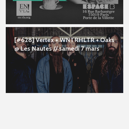
[#628] Vertex + WNTRHLTR + Oaks
@ Les Nautes // samedi 7 mars