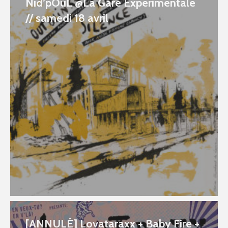
Nid’pOuL @La Gare Experimentale
// samedi 18 avril
[ANNULÉ] Lovataraxx + Baby Fire +