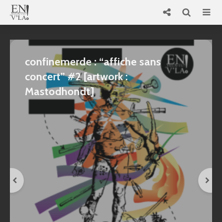
confinemerde : “affiche sans
concert” #2 [artwork :
Mastodhondt]