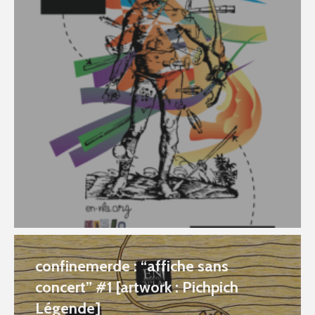
confinemerde : “affiche sans
concert” #1 [artwork : Pichpich
Légende]