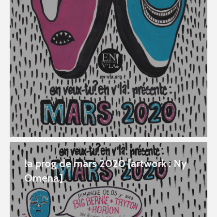
la prog de mars 2020 [artwork : Ny
Omena]