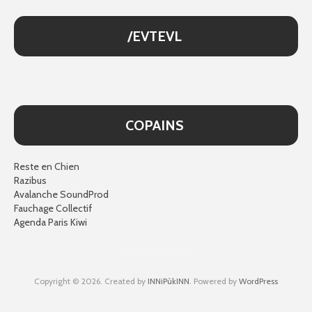
/EVTEVL
COPAINS
Reste en Chien
Razibus
Avalanche SoundProd
Fauchage Collectif
Agenda Paris Kiwi
Copyright © 2026. Created by
INNiPùkINN
. Powered by
WordPress