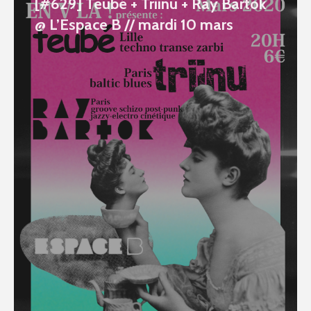
[#629] Teubé + Triinu + Ray Bartok
@ L’Espace B // mardi 10 mars