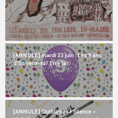
[ANNULÉ] mardi 23 juin : Les 9 ans
d’En veux-tu? En v’là!
[ANNULÉ] Outblinker + Silence +