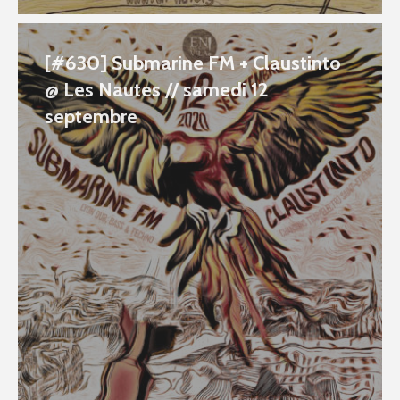
[#630] Submarine FM + Claustinto
@ Les Nautes // samedi 12
septembre