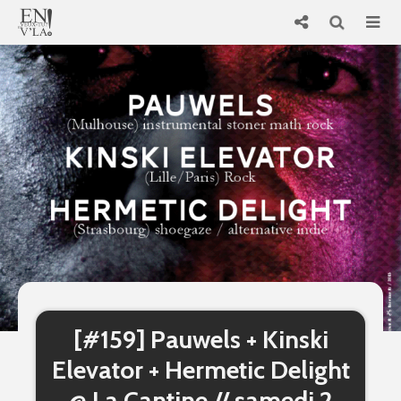
[#159] Pauwels + Kinski
Elevator + Hermetic Delight
@ La Cantine // samedi 2