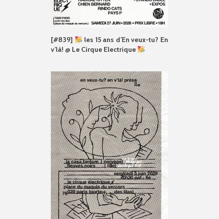
[#839]
les 15 ans d’En veux-tu? En
v’là! @ Le Cirque Electrique