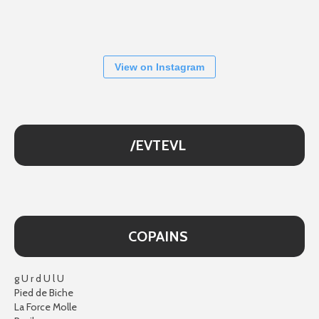
View on Instagram
/EVTEVL
COPAINS
g U r d U l U
Pied de Biche
La Force Molle