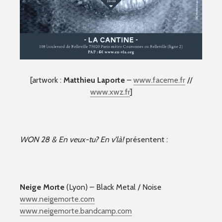
[artwork :
Matthieu Laporte
–
www.faceme.fr
//
www.xwz.fr
]
WON 28 & En veux-tu? En v’là!
présentent :
Neige Morte
(Lyon) – Black Metal / Noise
www.neigemorte.com
www.neigemorte.bandcamp.co
m