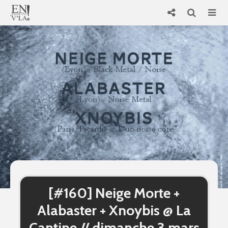
[#160] Neige Morte +
Alabaster + Xnoybis @ La
Cantine // dimanche 3 mars