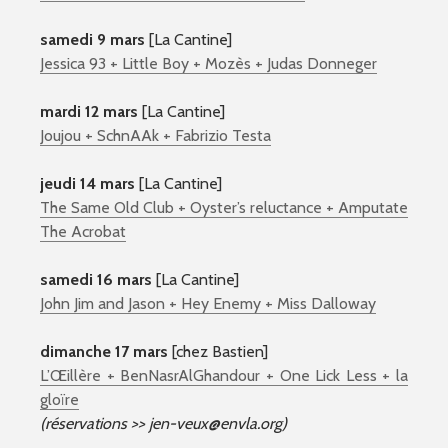
samedi 9 mars
[La Cantine]
Jessica 93 + Little Boy + Mozès + Judas Donneger
mardi 12 mars
[La Cantine]
Joujou + SchnAAk + Fabrizio Testa
jeudi 14 mars
[La Cantine]
The Same Old Club + Oyster’s reluctance + Amputate
The Acrobat
samedi 16 mars
[La Cantine]
John Jim and Jason + Hey Enemy + Miss Dalloway
dimanche 17 mars
[chez Bastien]
L’Œillère + BenNasrAlGhandour + One Lick Less + la
gloïre
(réservations >> jen-veux@envla.org)