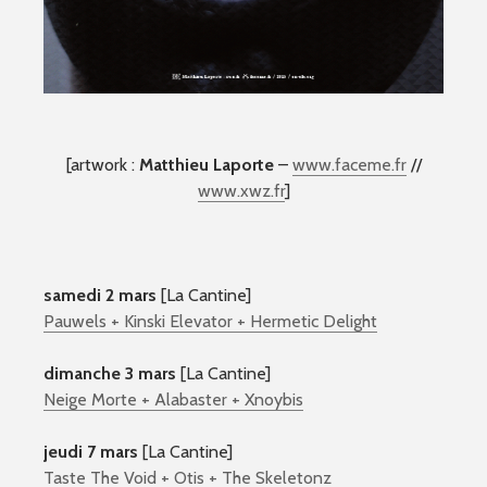
[artwork :
Matthieu Laporte
–
www.faceme.fr
//
www.xwz.fr
]
samedi 2 mars
[La Cantine]
Pauwels + Kinski Elevator + Hermetic Delight
dimanche 3 mars
[La Cantine]
Neige Morte + Alabaster + Xnoybis
jeudi 7 mars
[La Cantine]
Taste The Void + Otis + The Skeletonz