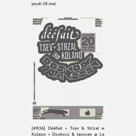
jeudi 28 mai
[#836] Dééfait + Tsev & Strzal w
Kolano + Doskocz & Janssen @ Le