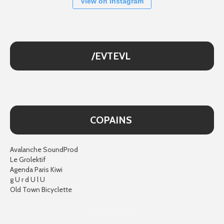
View on Instagram
/EVTEVL
COPAINS
Avalanche SoundProd
Le Grolektif
Agenda Paris Kiwi
g U r d U l U
Old Town Bicyclette