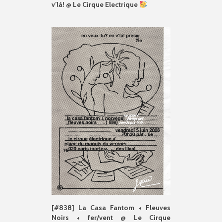
v’là! @ Le Cirque Electrique
[#838] La Casa Fantom + Fleuves
Noirs + fer/vent @ Le Cirque