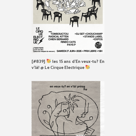
[#839]
les 15 ans d’En veux-tu? En
v’là! @ Le Cirque Electrique