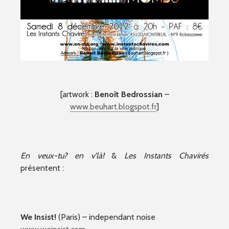
[artwork :
Benoît Bedrossian
–
www.beuhart.blogspot.fr
]
En veux-tu? en v’là!
&
Les Instants Chavirés
présentent :
We Insist!
(Paris) – independant noise