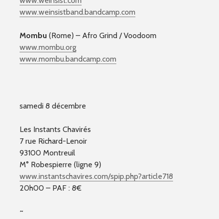
www.weinsist.com
www.weinsistband.bandcamp.
com
Mombu
(Rome) – Afro Grind / Voodoom
www.mombu.org
www.mombu.bandcamp.com
samedi 8 décembre
Les Instants Chavirés
7 rue Richard-Lenoir
93100 Montreuil
M° Robespierre (ligne 9)
www.instantschavires.com/
spip.php?article718
20h00 – PAF : 8€
~