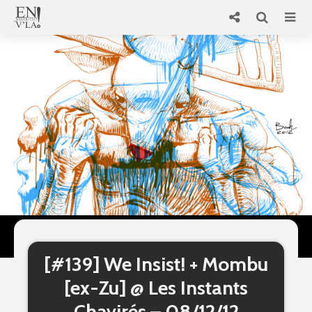
[#139] We Insist! + Mombu
[ex-Zu] @ Les Instants
Chavirés – 08/12/12