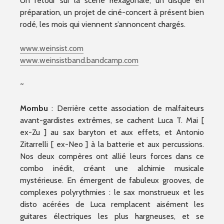
Un retour sur la scène hexagonale, un disque en
préparation, un projet de ciné-concert à présent bien
rodé, les mois qui viennent s’annoncent chargés.
www.weinsist.com
www.weinsistband.bandcamp.
com
~
Mombu
: Derrière cette association de malfaiteurs
avant-gardistes extrêmes, se cachent Luca T. Mai [
ex-Zu ] au sax baryton et aux effets, et Antonio
Zitarrelli [ ex-Neo ] à la batterie et aux percussions.
Nos deux compères ont allié leurs forces dans ce
combo inédit, créant une alchimie musicale
mystérieuse. En émergent de fabuleux grooves, de
complexes polyrythmies : le sax monstrueux et les
disto acérées de Luca remplacent aisément les
guitares électriques les plus hargneuses, et se