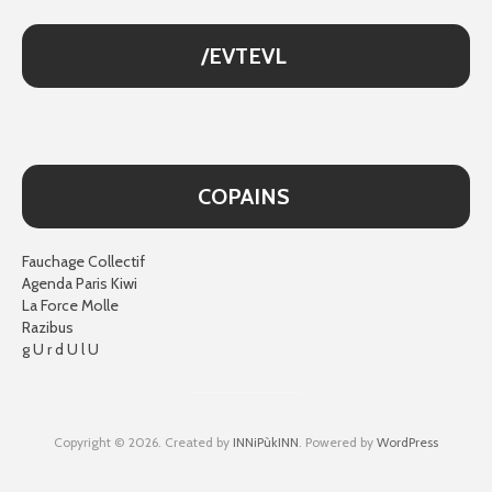
/EVTEVL
COPAINS
Fauchage Collectif
Agenda Paris Kiwi
La Force Molle
Razibus
g U r d U l U
Copyright © 2026. Created by
INNiPùkINN
. Powered by
WordPress