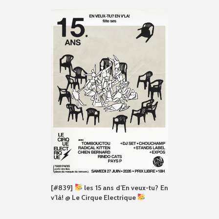
[#839]
les 15 ans d’En veux-tu? En
v’là! @ Le Cirque Electrique