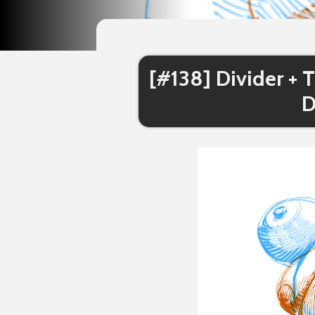
[#138] Divider + 
D