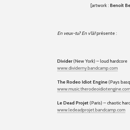
[artwork :
Benoît B
En veux-tu? En v’là!
présente :
Divider
(New York) – loud hardcore
www.dividerny.bandcamp.com
The Rodeo Idiot Engine
(Pays basq
www.music.therodeoidioteng
ine.co
Le Dead Projet
(Paris) – chaotic har
www.ledeadprojet.bandcamp.
com