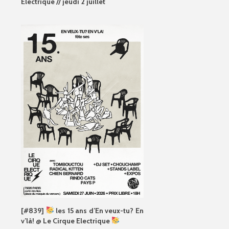
Electrique // jeudi 2 juillet
[#839]
les 15 ans d’En veux-tu? En
v’là! @ Le Cirque Electrique