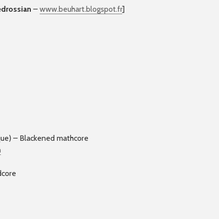
edrossian
–
www.beuhart.blogspot.fr
]
ue) – Blackened mathcore
m
dcore