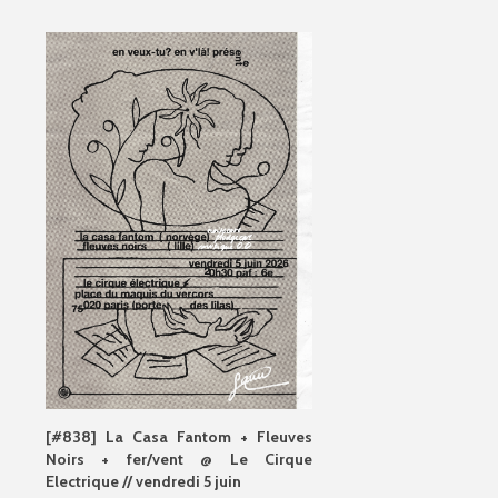
[#838] La Casa Fantom + Fleuves
Noirs + fer/vent @ Le Cirque
Electrique // vendredi 5 juin