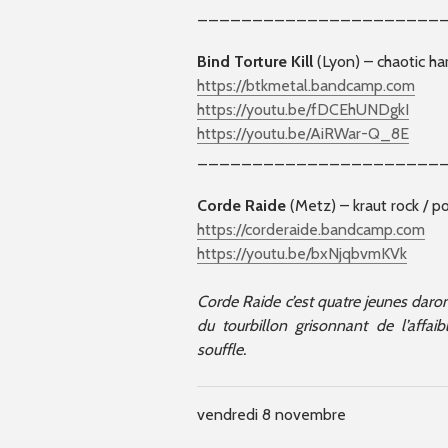
______________________
Bind Torture Kill
(Lyon) – chaotic ha
https://btkmetal.bandcamp.com
https://youtu.be/fDCEhUNDgkI
https://youtu.be/AiRWar-Q_8E
______________________
Corde Raide
(Metz) – kraut rock / 
https://corderaide.bandcamp.com
https://youtu.be/bxNjqbvmKVk
Corde Raide c’est quatre jeunes daron
du tourbillon grisonnant de l’aff
souffle.
vendredi 8 novembre