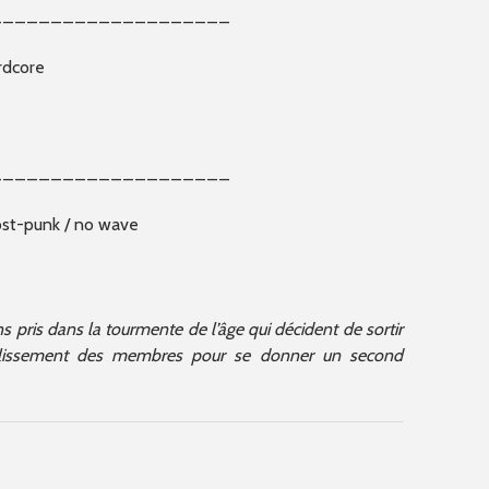
____________________
rdcore
____________________
post-punk / no wave
s pris dans la tourmente de l’âge qui décident de sortir
aiblissement des membres pour se donner un second