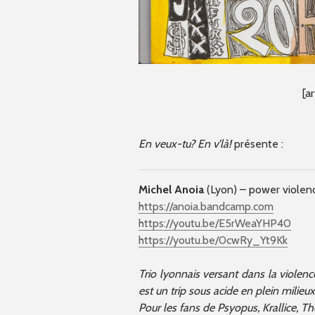
[a
En veux-tu? En v’là!
présente :
Michel Anoia
(Lyon) – power violence
https://anoia.bandcamp.com
https://youtu.be/E5rWeaYHP40
https://youtu.be/0cwRy_Yt9Kk
Trio lyonnais versant dans la violenc
est un trip sous acide en plein milieu
Pour les fans de Psyopus, Krallice, Th