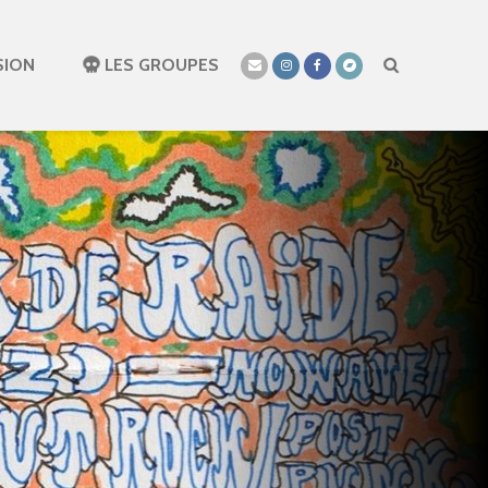
SION
LES GROUPES