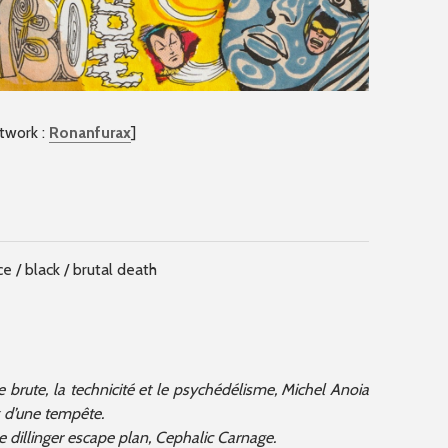
rtwork :
Ronanfurax
]
 / black / brutal death
e brute, la technicité et le psychédélisme, Michel Anoia
x d’une tempête.
e dillinger escape plan, Cephalic Carnage.