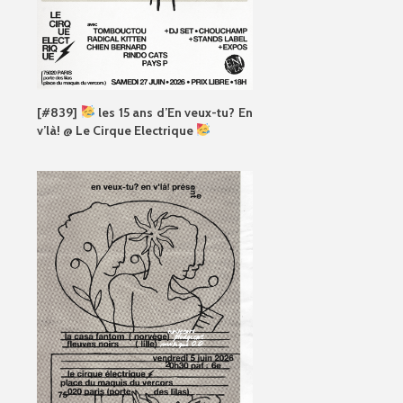
[#839]
les 15 ans d’En veux-tu? En
v’là! @ Le Cirque Electrique