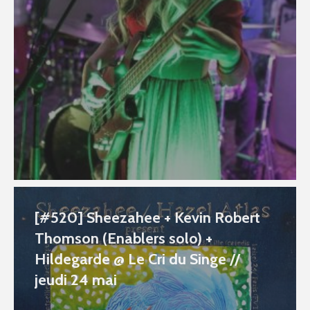
[#520] Sheezahee + Kevin Robert
Thomson (Enablers solo) +
Hildegarde @ Le Cri du Singe //
jeudi 24 mai