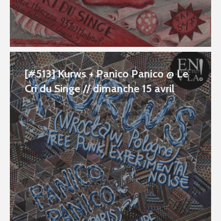
[#513] Kurws + Panico Panico @ Le
Cri du Singe // dimanche 15 avril