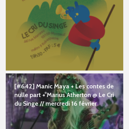
[#642] Manic Maya + Les contes de
nulle part + Marius Atherton @ Le Cri
du Singe // mercredi 16 février