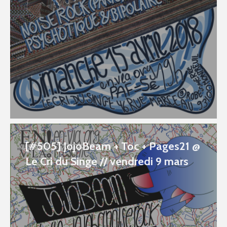
[#505] JojoBeam + Toc + Pages21 @
Le Cri du Singe // vendredi 9 mars