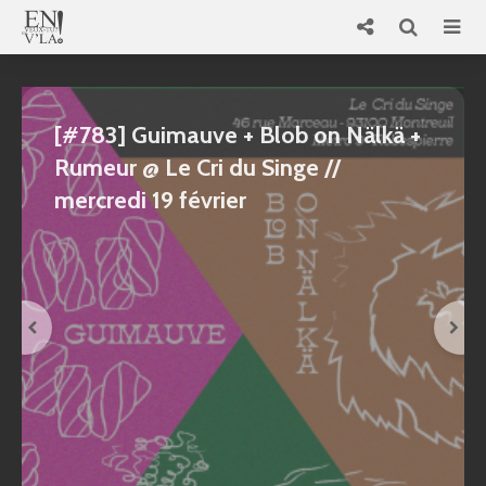
[#783] Guimauve + Blob on Nälkä +
Rumeur @ Le Cri du Singe //
mercredi 19 février