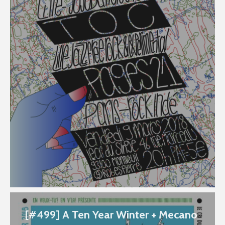
[#499] A Ten Year Winter + Mecano