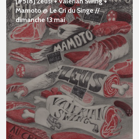
[#518] Zeus! + Valerian Swing +
Mamoto @ Le Cri du Singe //
dimanche 13 mai