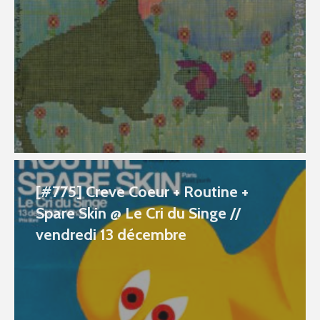
[#775] Creve Coeur + Routine +
Spare Skin @ Le Cri du Singe //
vendredi 13 décembre