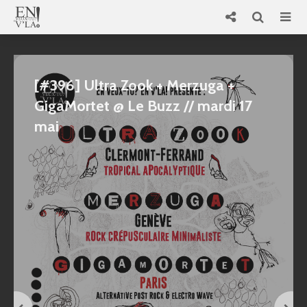
[#396] Ultra Zook + Merzuga +
GigaMortet @ Le Buzz // mardi 17
mai