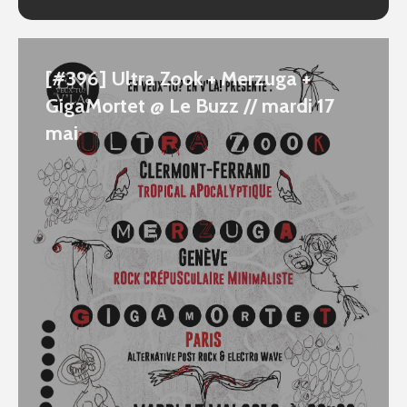
[#396] Ultra Zook + Merzuga +
GigaMortet @ Le Buzz // mardi 17
mai