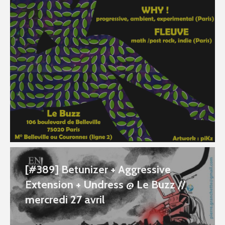
[#389] Betunizer + Aggressive
Extension + Undress @ Le Buzz //
mercredi 27 avril