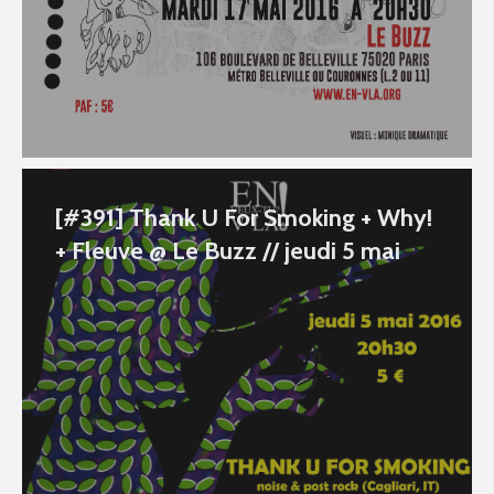
[#391] Thank U For Smoking + Why!
+ Fleuve @ Le Buzz // jeudi 5 mai