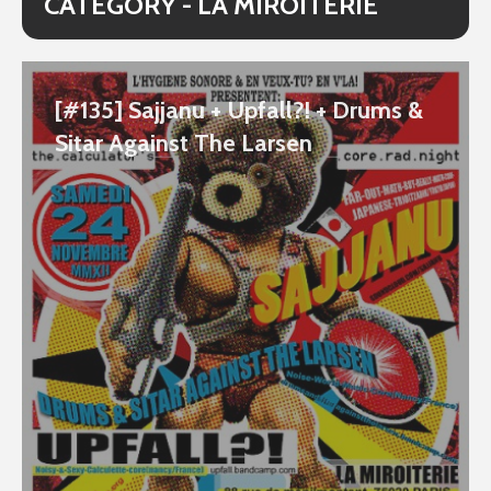
CATEGORY - LA MIROITERIE
[#135] Sajjanu + Upfall?! + Drums &
Sitar Against The Larsen