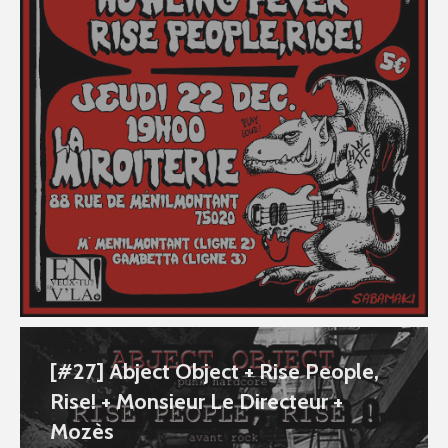
[#27] Abject Object + Rise People,
Rise! + Monsieur Le Directeur +
Mozès