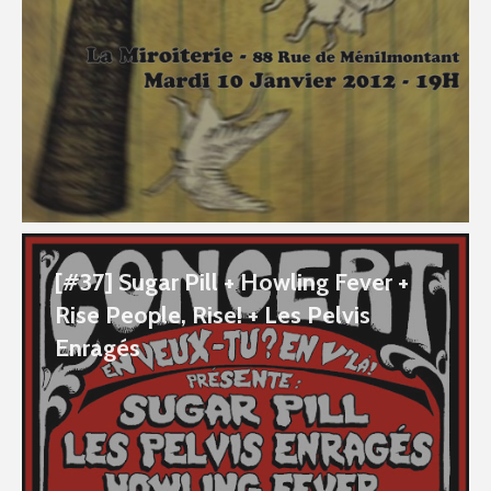
[#37] Sugar Pill + Howling Fever +
Rise People, Rise! + Les Pelvis
Enragés