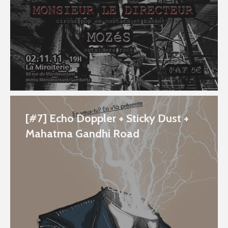
[#7] Echo Doppler + Sticky Dust +
Mahatma Gandhi Road