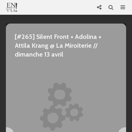
[#265] Silent Front + Adolina +
Attila Krang @ La Miroiterie //
dimanche 13 avril