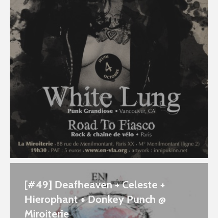
[#49] Deafheaven + Celeste +
Hierophant + Donkey Punch @
Miroiterie