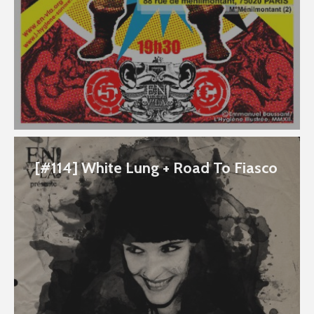
[#114] White Lung + Road To Fiasco