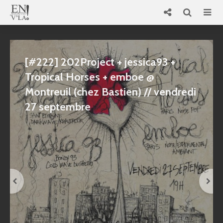
[#222] 202Project + jessica93 +
Tropical Horses + emboe @
Montreuil (chez Bastien) // vendredi
27 septembre