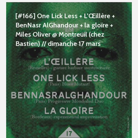
[#166] One Lick Less + L’Œillère +
BenNasr AlGhandour + la gloïre +
Miles Oliver @ Montreuil (chez
Bastien) // dimanche 17 mars