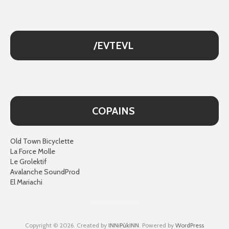
/EVTEVL
COPAINS
Old Town Bicyclette
La Force Molle
Le Grolektif
Avalanche SoundProd
El Mariachi
Copyright © 2026. Created by
INNiPùkINN
. Powered by
WordPress