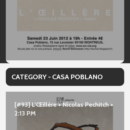
CATEGORY - CASA POBLANO
[#93] L’Œillère + Nicolas Pechitch +
2:13 PM