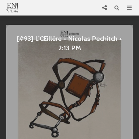
[#93] L’Œillère + Nicolas Pechitch +
2:13 PM