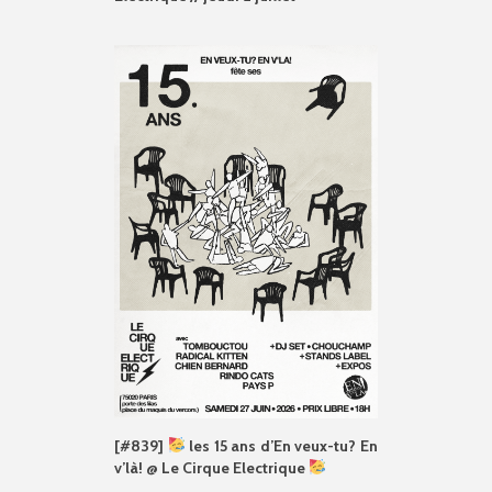
[#839]
les 15 ans d’En veux-tu? En
v’là! @ Le Cirque Electrique