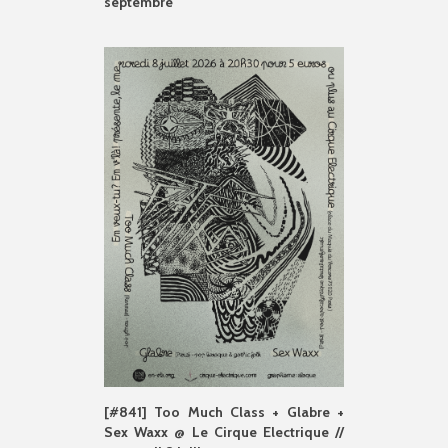
septembre
[#841] Too Much Class + Glabre +
Sex Waxx @ Le Cirque Electrique //