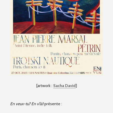
[artwork :
Sacha David
]
En veux-tu? En v’là!
présente :