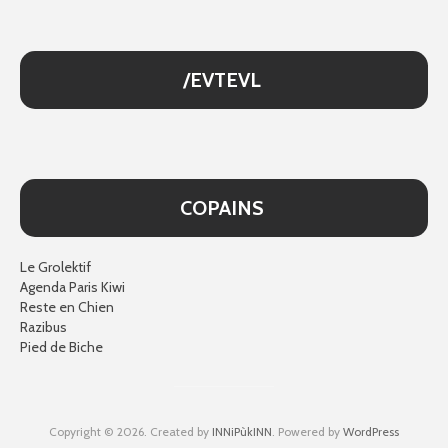
/EVTEVL
COPAINS
Le Grolektif
Agenda Paris Kiwi
Reste en Chien
Razibus
Pied de Biche
Copyright © 2026. Created by
INNiPùkINN
. Powered by
WordPress