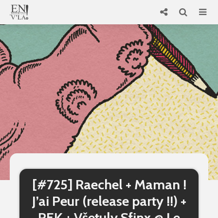
[#725] Raechel + Maman !
J’ai Peur (release party !!) +
REK + Všetuly Sfinx @ Le