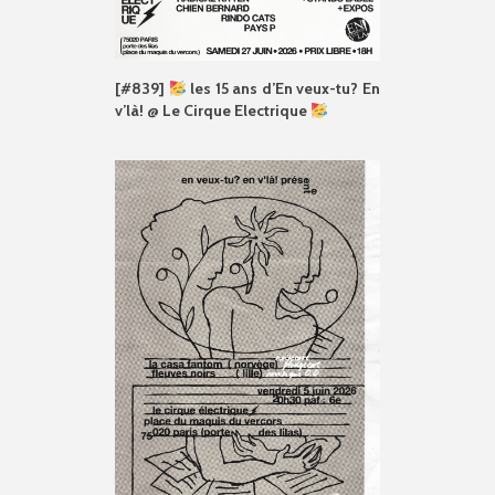
[#839]
les 15 ans d’En veux-tu? En
v’là! @ Le Cirque Electrique