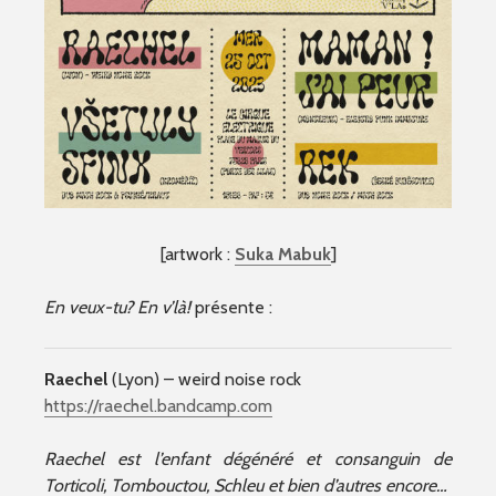
[artwork :
Suka Mabuk
]
En veux-tu? En v’là!
présente :
Raechel
(Lyon) – weird noise rock
https://raechel.bandcamp.com
Raechel est l’enfant dégénéré et consanguin de
Torticoli, Tombouctou, Schleu et bien d’autres encore…