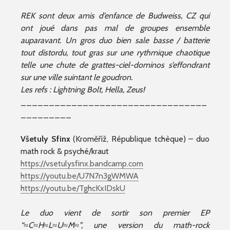
REK sont deux amis d’enfance de Budweiss, CZ qui
ont joué dans pas mal de groupes ensemble
auparavant. Un gros duo bien sale basse / batterie
tout distordu, tout gras sur une rythmique chaotique
telle une chute de grattes-ciel-dominos s’effondrant
sur une ville suintant le goudron.
Les refs : Lightning Bolt, Hella, Zeus!
_________________________________
_________
Všetuly Sfinx
(Kroměříž, République tchèque) – duo
math rock & psyché/kraut
https://vsetulysfinx.bandcamp.com
https://youtu.be/U7N7n3gWMWA
https://youtu.be/TghcKxIDskU
Le duo vient de sortir son premier EP
“≈C≈H≈L≈U≈M≈”, une version du math-rock