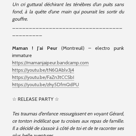
Un cri guttural déchirant les ténèbres d’un puits sans
fond, à la quête d’une main qui pourrait les sortir du
gouffre.
_________________________________
_________
Maman ! J’ai Peur
(Montreuil) – electro punk
immature
https://mamanjaipeur.bandcamp.com
https://youtu.be/tN6QAblv3j4
https://youtu.be/FaZn3tCCSbI
https://youtu.be/zhy5DfmQdPU
☆ RELEASE PARTY ☆
Tes traumas d’enfance ressurgissent en voyant Gérard,
ce tonton indélicat que tu croises aux repas de famille.
Il a décidé de s’assoir à côté de toi et de te raconter ses
plus belle aventures…