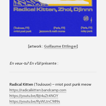
[artwork :
Guillaume Ettlinger
]
En veux-tu? En v’là!
présente :
Radical Kitten
(Toulouse) – rrriot post punk meow
https://radicalkitten.bandcamp.com
https://youtu.be/Bjt4uZt4NOY
https://youtu.be/RyWLtnC989s