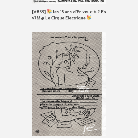
[#839]
les 15 ans d’En veux-tu? En
v’là! @ Le Cirque Electrique