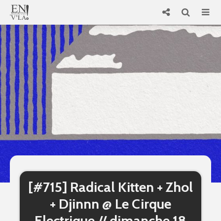
[#715] Radical Kitten + Zhol
+ Djinnn @ Le Cirque
Electrique // dimanche 18