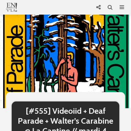
[#555] Videoiid + Deaf
Parade + Walter’s Carabine
@ La Cantine // mardi 4