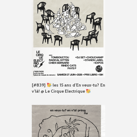
[#839]
les 15 ans d’En veux-tu? En
v’là! @ Le Cirque Electrique