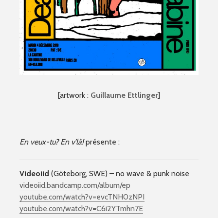
[artwork :
Guillaume Ettlinger
]
En veux-tu? En v’là!
présente :
Videoiid
(Göteborg, SWE) – no wave & punk noise
videoiid.bandcamp.com/album/ep
youtube.com/watch?v=evcTNH0zNPI
youtube.com/watch?v=C6i2YTmhn7E