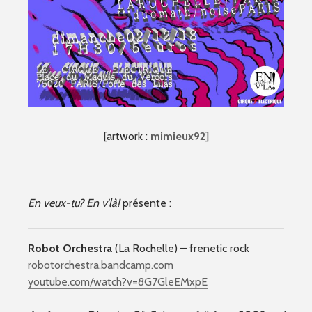
[artwork :
mimieux92
]
En veux-tu? En v’là!
présente :
Robot Orchestra
(La Rochelle) – frenetic rock
robotorchestra.bandcamp.com
youtube.com/watch?v=8G7GleEMxpE