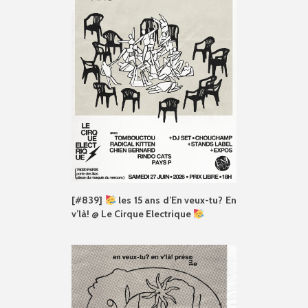
[#839]
les 15 ans d’En veux-tu? En
v’là! @ Le Cirque Electrique