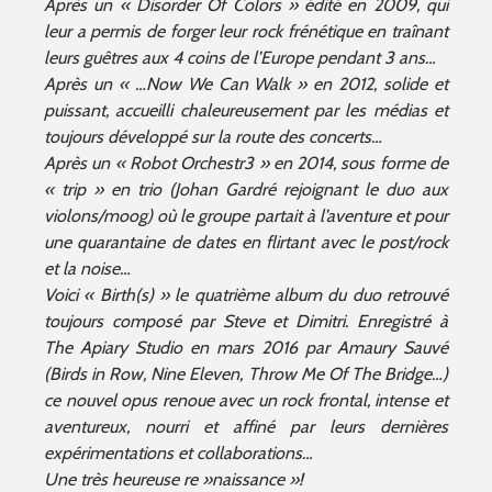
Après un « Disorder Of Colors » édité en 2009, qui
leur a permis de forger leur rock frénétique en traînant
leurs guêtres aux 4 coins de l’Europe pendant 3 ans…
Après un « …Now We Can Walk » en 2012, solide et
puissant, accueilli chaleureusement par les médias et
toujours développé sur la route des concerts…
Après un « Robot Orchestr3 » en 2014, sous forme de
« trip » en trio (Johan Gardré rejoignant le duo aux
violons/moog) où le groupe partait à l’aventure et pour
une quarantaine de dates en flirtant avec le post/rock
et la noise…
Voici « Birth(s) » le quatrième album du duo retrouvé
toujours composé par Steve et Dimitri. Enregistré à
The Apiary Studio en mars 2016 par Amaury Sauvé
(Birds in Row, Nine Eleven, Throw Me Of The Bridge…)
ce nouvel opus renoue avec un rock frontal, intense et
aventureux, nourri et affiné par leurs dernières
expérimentations et collaborations…
Une très heureuse re »naissance »!