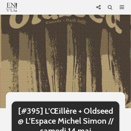
[#395] L’Œillère + Oldseed
@ L’Espace Michel Simon //
samedi 14 mai