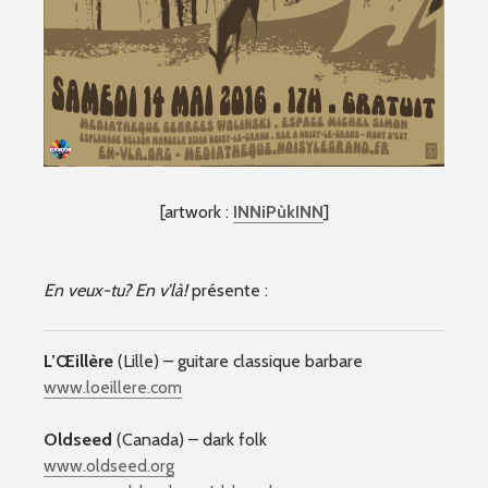
[artwork :
INNiPùkINN
]
En veux-tu? En v’là!
présente :
L’Œillère
(Lille) – guitare classique barbare
www.loeillere.com
Oldseed
(Canada) – dark folk
www.oldseed.org