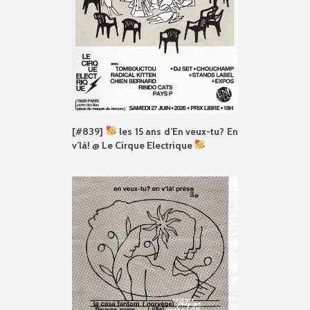
[#839]
les 15 ans d’En veux-tu? En
v’là! @ Le Cirque Electrique