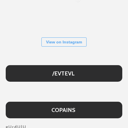
View on Instagram
/EVTEVL
COPAINS
g U r d U l U