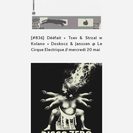
[#836] Dééfait + Tsev & Strzal w
Kolano + Doskocz & Janssen @ Le
Cirque Electrique // mercredi 20 mai