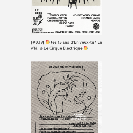
[#839]
les 15 ans d’En veux-tu? En
v’là! @ Le Cirque Electrique