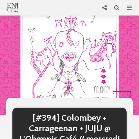
[#394] Colombey +
Carrageenan + JUJU @
L’Olympic Café // mercredi