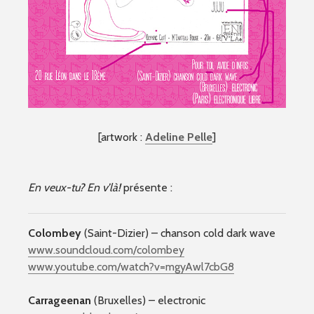
[artwork :
Adeline Pelle
]
En veux-tu? En v’là!
présente :
Colombey
(Saint-Dizier) – chanson cold dark wave
www.soundcloud.com/
colombey
www.youtube.com/
watch?v=mgyAwl7cbG8
Carrageenan
(Bruxelles) – electronic