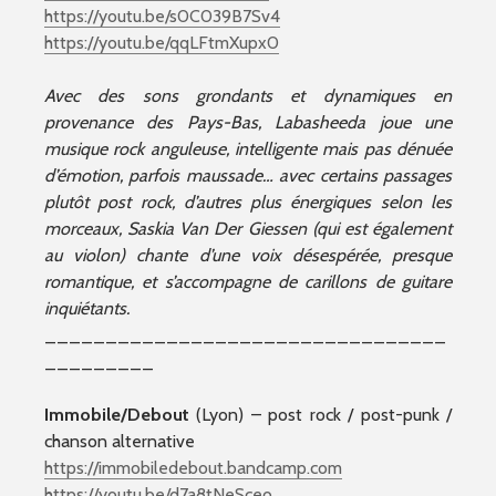
https://youtu.be/s0C039B7Sv4
https://youtu.be/qqLFtmXupx0
Avec des sons grondants et dynamiques en
provenance des Pays-Bas, Labasheeda joue une
musique rock anguleuse, intelligente mais pas dénuée
d’émotion, parfois maussade… avec certains passages
plutôt post rock, d’autres plus énergiques selon les
morceaux, Saskia Van Der Giessen (qui est également
au violon) chante d’une voix désespérée, presque
romantique, et s’accompagne de carillons de guitare
inquiétants.
_________________________________
_________
Immobile/Debout
(Lyon) – post rock / post-punk /
chanson alternative
https://immobiledebout.bandcamp.com
https://youtu.be/d7a8tNeSceo