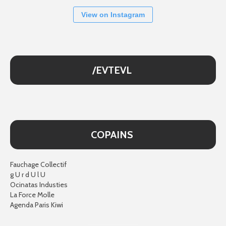
View on Instagram
/EVTEVL
COPAINS
Fauchage Collectif
g U r d U l U
Ocinatas Industies
La Force Molle
Agenda Paris Kiwi