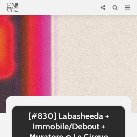
[#830] Labasheeda +
Immobile/Debout +
Muratore @ Le Cirque