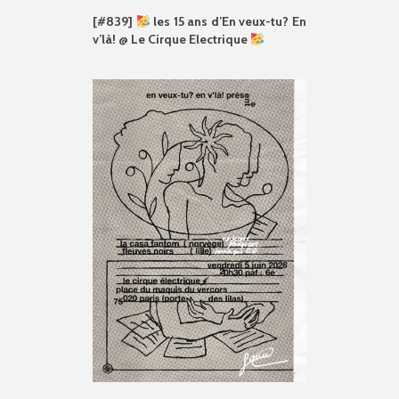
[#839]
les 15 ans d’En veux-tu? En
v’là! @ Le Cirque Electrique