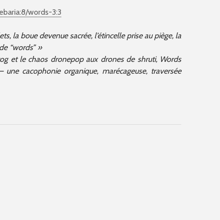
baria:8/words-3:3
flets, la boue devenue sacrée, l’étincelle prise au piège, la
 de “words” »
prog et le chaos dronepop aux drones de shruti, Words
— une cacophonie organique, marécageuse, traversée