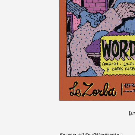
[ar
En veux-tu? En v’là!
présente :