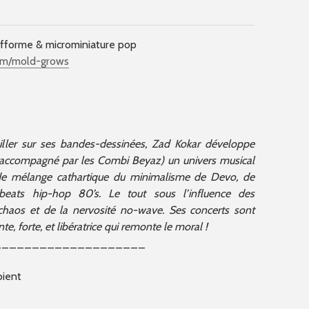
ifforme & microminiature pop
bum/mold-grows
vailler sur ses bandes-dessinées, Zad Kokar développe
u accompagné par les Combi Beyaz) un univers musical
te de mélange cathartique du minimalisme de Devo, de
 beats hip-hop 80’s. Le tout sous l’influence des
u chaos et de la nervosité no-wave. Ses concerts sont
e, forte, et libératrice qui remonte le moral !
____________________
bient