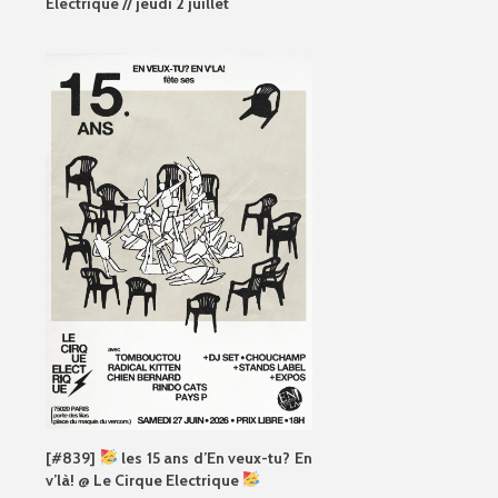
Electrique // jeudi 2 juillet
[#839]
les 15 ans d’En veux-tu? En
v’là! @ Le Cirque Electrique