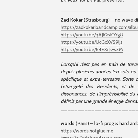
Zad Kokar
(Strasbourg) – no wave d
https://zadkokar.bandcamp.com/al
https://youtu.be/qAJIQsIOYgU
https://youtu.be/UcGcXVS9ljs
https://youtu.be/84EXrJs-sZM
Lorsqu’il n’est pas en train de tra
depuis plusieurs années (en solo o
spécifique et extra-terrestre. Sor
l’étrangeté des Residents, et de
dissonances, de l’imprévisibilité d
définis par une grande énergie dansant
______________________
words
(Paris) – lo-fi prog & hard am
https://words.hotglue.me