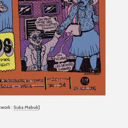
twork :
Suka Mabuk
]