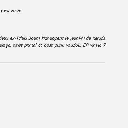
 / new wave
 deux ex-Tchiki Boum kidnappent le JeanPhi de Keruda
age, twist primal et post-punk vaudou. EP vinyle 7