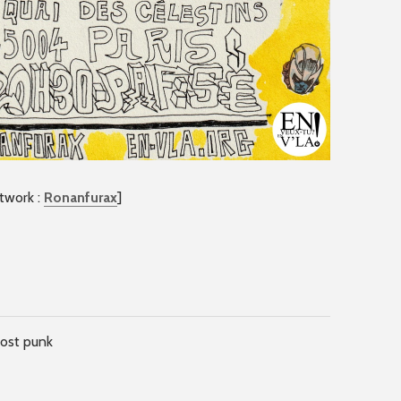
rtwork :
Ronanfurax
]
post punk