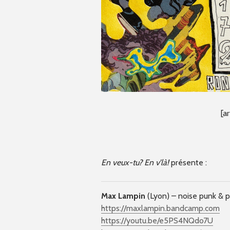
[a
En veux-tu? En v’là!
présente :
Max Lampin
(Lyon) – noise punk & 
https://maxlampin.bandcamp.com
https://youtu.be/e5PS4NQdo7U