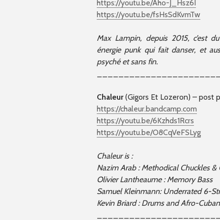
https://youtu.be/Aho-J_Hsz6I
https://youtu.be/fsHsSdKvmTw
Max Lampin, depuis 2015, c’est du
énergie punk qui fait danser, et aus
psyché et sans fin.
______________________
Chaleur
(Gigors Et Lozeron) – post 
https://chaleur.bandcamp.com
https://youtu.be/6Kzhds1Rcrs
https://youtu.be/O8CqVeFSLyg
Chaleur is :
Nazim Arab : Methodical Chuckles & 
Olivier Lantheaume : Memory Bass
Samuel Kleinmann: Underrated 6-Str
Kevin Briard : Drums and Afro-Cuban 
______________________