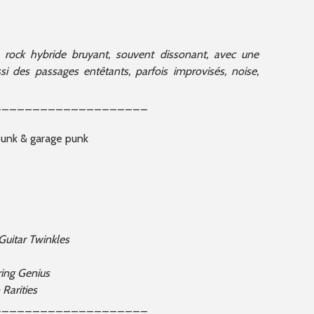
 rock hybride bruyant, souvent dissonant, avec une
si des passages entêtants, parfois improvisés, noise,
____________________
punk & garage punk
Guitar Twinkles
ing Genius
Rarities
____________________