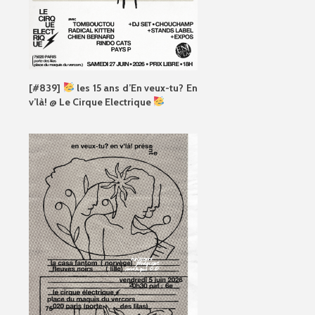
[#839]
les 15 ans d’En veux-tu? En
v’là! @ Le Cirque Electrique