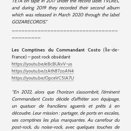
TETA on tape in 2017 under the record label TVLREC
and during 2019 they recorded their second album
which was released in March 2020 through the label
GOZARECORDS.”
_________________________________
_________
Les Comptines du Commandant Costo
(Île-de-
France) – post rock obsédant
https://youtu.be/eBcBUkvV-us
https://youtu.be/zAth87zoAN4
https://youtu.be/OpceVC5IA7U
“En 2022, alors que l’horizon s’assombrit, l’éminent
Commandant Costo décide d’affréter son équipage,
un quatuor de franciliens aguerris et prêts à en
découdre. Leur mission : partager, de ports en escales,
ses comptines les plus marquantes. Au carrefour du
post-rock, du noise-rock, avec quelques touches de