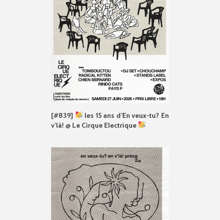
[#839]
les 15 ans d’En veux-tu? En
v’là! @ Le Cirque Electrique