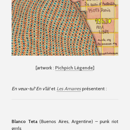
[artwork :
Pichpich Légende
]
En veux-tu? En v’là!
et
Les Amarres
présentent :
Blanco Teta
(Buenos Aires, Argentine) – punk riot
grrrls