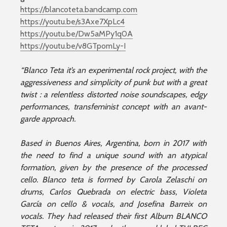
https://blancoteta.bandcamp.com
https://youtu.be/s3Axe7XpLc4
https://youtu.be/Dw5aMPy1q0A
https://youtu.be/v8GTpomLy-I
“Blanco Teta it’s an experimental rock project, with the
aggressiveness and simplicity of punk but with a great
twist : a relentless distorted noise soundscapes, edgy
performances, transfeminist concept with an avant-
garde approach.
Based in Buenos Aires, Argentina, born in 2017 with
the need to find a unique sound with an atypical
formation, given by the presence of the processed
cello. Blanco teta is formed by Carola Zelaschi on
drums, Carlos Quebrada on electric bass, Violeta
García on cello & vocals, and Josefina Barreix on
vocals. They had released their first Album BLANCO