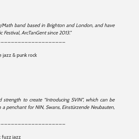
g/Math band based in Brighton and London, and have
 Festival, ArcTanGent since 2013.”
____________________
 jazz & punk rock
nd strength to create “Introducing SVIN”, which can be
a penchant for NIN, Swans, Einstürzende Neubauten,
____________________
k fuzz jazz