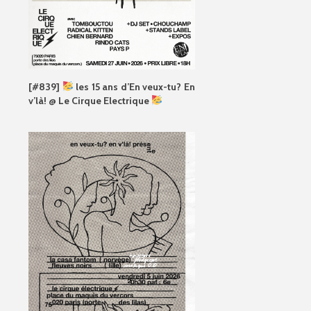
[#839]
les 15 ans d’En veux-tu? En
v’là! @ Le Cirque Electrique