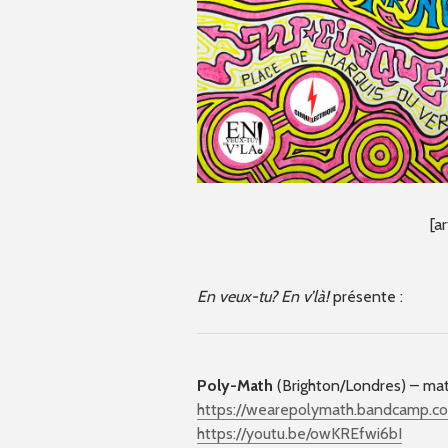
[a
En veux-tu? En v’là!
présente :
Poly-Math
(Brighton/Londres) – ma
https://wearepolymath.bandcamp.c
https://youtu.be/owKREfwi6bI