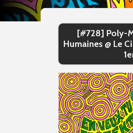
[#728] Poly-M
Humaines @ Le Cir
1e