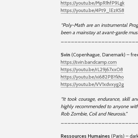
https://youtu.be/MpR1hfP9Lgk
https://youtu.be/4Pt9_lEzKS8
“Poly-Math are an instrumental Pro
been a mainstay at avant-garde music
______________________
Svin
(Copenhague, Danemark) – free
https://svin.bandcamp.com
https://youtu.be/rL29j67xxO8
https://youtu.be/xi682PBYkho
https://youtu.be/VV1xdvxyg2g
“It took courage, endurance, skill a
highly recommended to anyone with 
Rob Zombie, Coil and Neurosis.”
______________________
Ressources Humaines
(Paris) – dar