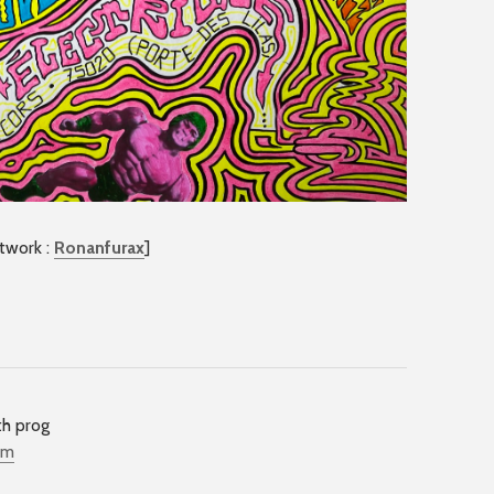
rtwork :
Ronanfurax
]
th prog
om