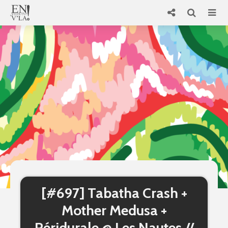
[#697] Tabatha Crash +
Mother Medusa +
Péridurale @ Les Nautes //