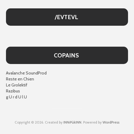
/EVTEVL
COPAINS
Avalanche SoundProd
Reste en Chien
Le Grolektif
Razibus
g U r d U l U
Copyright © 2026. Created by
INNiPùkINN
. Powered by
WordPress