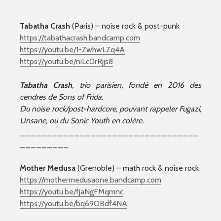
Tabatha Crash
(Paris) – noise rock & post-punk
https://tabathacrash.bandcamp.com
https://youtu.be/1-ZwhwLZq4A
https://youtu.be/niLc0rRjjs8
Tabatha Crash
, trio parisien, fondé en 2016 des
cendres de Sons of Frida.
Du noise rock/post-hardcore, pouvant rappeler Fugazi,
Unsane, ou du Sonic Youth en colère.
_________________________________
_________
Mother Medusa
(Grenoble) – math rock & noise rock
https://mothermedusaone.bandcamp.com
https://youtu.be/fjaNgFMqmnc
https://youtu.be/bq69OBdf4NA