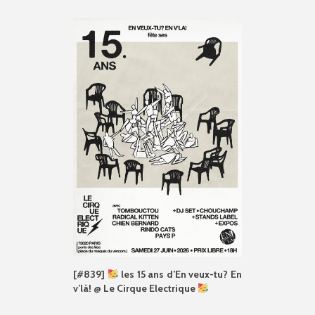
[#839]
les 15 ans d’En veux-tu? En
v’là! @ Le Cirque Electrique