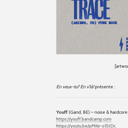
[artwo
En veux-tu? En v’là!
présente :
Youff
(Gand, BE) – noise & hardcore
https://youff.bandcamp.com
https://youtu.be/pMKe-o1StDc