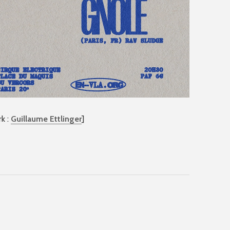
rk :
Guillaume Ettlinger
]