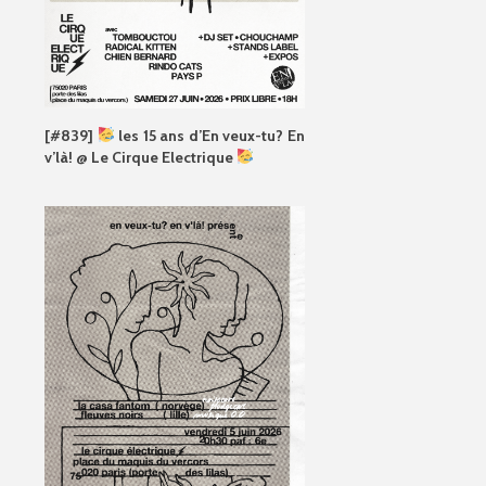
[#839]
les 15 ans d’En veux-tu? En
v’là! @ Le Cirque Electrique