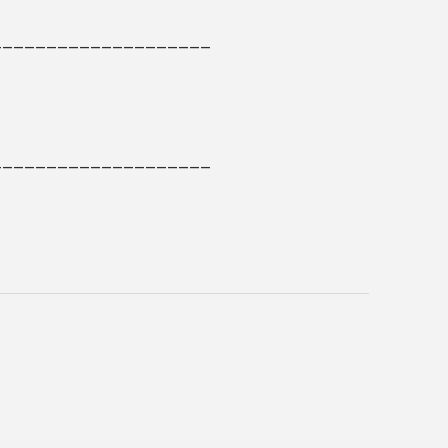
____________________
____________________