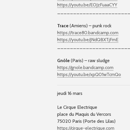
https://youtu.be/EOJzFuaaCYY
______________________
Trace
(Amiens) – punk rock
https://trace80.bandcamp.com
https://youtu.be/jNdQBXTjFmE
______________________
Gnôle
(Paris) – raw sludge
https://gnole.bandcamp.com
https://youtu.be/xpQ01wTcmQo
jeudi 16 mars
Le Cirque Electrique
place du Maquis du Vercors
75020 Paris (Porte des Lilas)
https://cirque-electrique.com