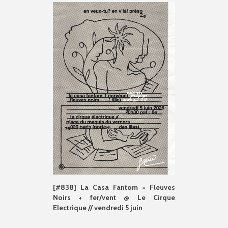
[#838] La Casa Fantom + Fleuves
Noirs + fer/vent @ Le Cirque
Electrique // vendredi 5 juin