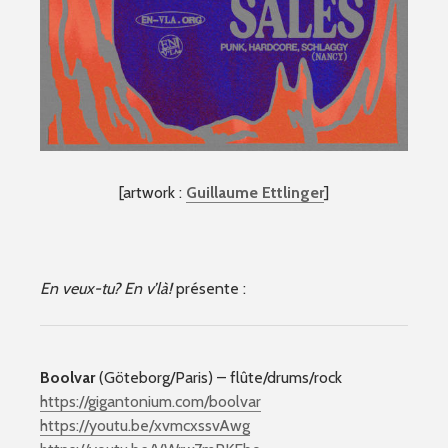
[artwork :
Guillaume Ettlinger
]
En veux-tu? En v’là!
présente :
Boolvar
(Göteborg/Paris) – flûte/drums/rock
https://gigantonium.com/boolvar
https://youtu.be/xvmcxssvAwg