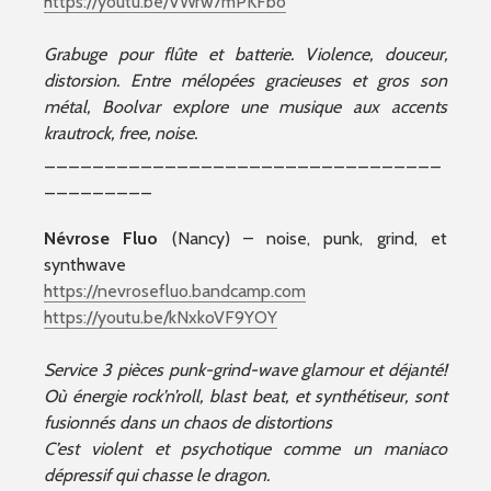
https://youtu.be/VWrw7mPKFbo
Grabuge pour flûte et batterie. Violence, douceur,
distorsion. Entre mélopées gracieuses et gros son
métal, Boolvar explore une musique aux accents
krautrock, free, noise.
_________________________________
_________
Névrose Fluo
(Nancy) – noise, punk, grind, et
synthwave
https://nevrosefluo.bandcamp.com
https://youtu.be/kNxkoVF9YOY
Service 3 pièces punk-grind-wave glamour et déjanté!
Où énergie rock’n’roll, blast beat, et synthétiseur, sont
fusionnés dans un chaos de distortions
C’est violent et psychotique comme un maniaco
dépressif qui chasse le dragon.