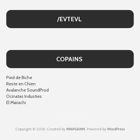
/EVTEVL
COPAINS
Pied de Biche
Reste en Chien
Avalanche SoundProd
Ocinatas Industies
El Mariachi
Copyright © 2026. Created by
INNiPùkINN
. Powered by
WordPress