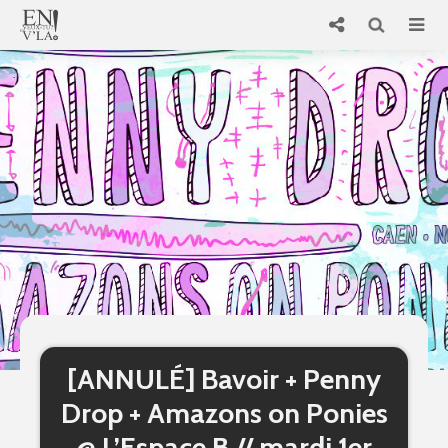
[ANNULÉ] Bavoir + Penny
Drop + Amazons on Ponies
@ L’Espace B // mardi 1er