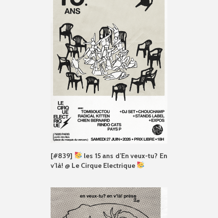
[#839]
les 15 ans d’En veux-tu? En
v’là! @ Le Cirque Electrique