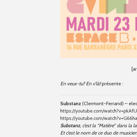
[a
En veux-tu? En v’là!
présente :
Substanz
(Clermont-Ferrand) – elec
https://youtube.com/watch?v=pkAf
https://youtube.com/watch?v=G66h
Substanz
, c’est la “Matière” dans la
Et c’est le nom de ce duo de musici