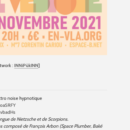
rtwork :
INNiPùkINN
]
tro noise hypnotique
UoaSRFY
avbadHs
 langue de Nietzsche et de Scorpions.
ens composé de François Arbon (Space Plumber, Baké