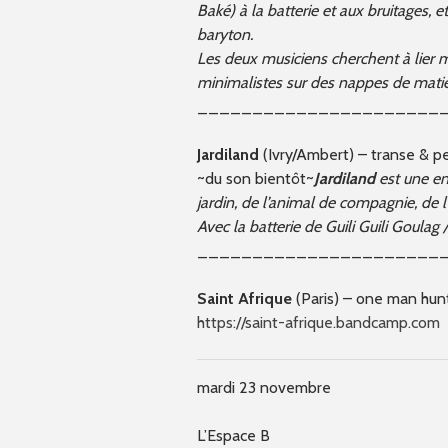
Baké) à la batterie et aux bruitages, 
baryton.
Les deux musiciens cherchent à lier 
minimalistes sur des nappes de mati
______________________
Jardiland
(Ivry/Ambert) – transe & p
~du son bientôt~
Jardiland
est une ent
jardin, de l’animal de compagnie, de l
Avec la batterie de Guili Guili Goulag
______________________
Saint Afrique
(Paris) – one man hunt
https://saint-afrique.bandcamp.com
mardi 23 novembre
L’Espace B