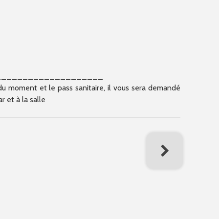
____________________
du moment et le pass sanitaire, il vous sera demandé
 et à la salle