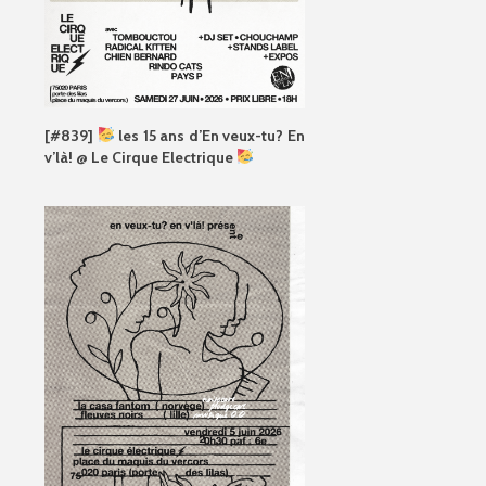
[#839]
les 15 ans d’En veux-tu? En
v’là! @ Le Cirque Electrique