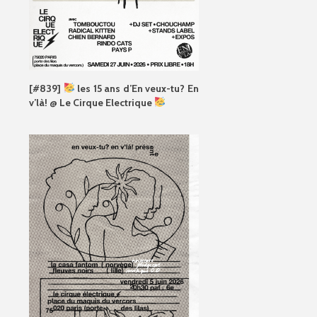
[#839]
les 15 ans d’En veux-tu? En
v’là! @ Le Cirque Electrique