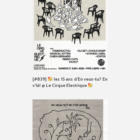
[#839]
les 15 ans d’En veux-tu? En
v’là! @ Le Cirque Electrique