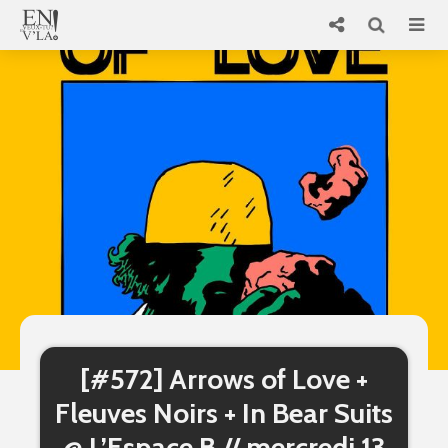
[#572] Arrows of Love +
Fleuves Noirs + In Bear Suits
@ L’Espace B // mercredi 13