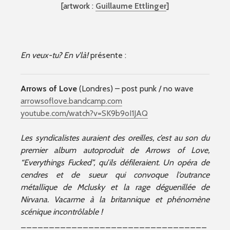
[artwork :
Guillaume Ettlinger
]
En veux-tu? En v’là!
présente :
Arrows of Love
(Londres) – post punk / no wave
arrowsoflove.bandcamp.com
youtube.com/watch?v=SK9b9oI1JAQ
Les syndicalistes auraient des oreilles, c’est au son du
premier album autoproduit de Arrows of Love,
“Everythings Fucked”, qu’ils défileraient. Un opéra de
cendres et de sueur qui convoque l’outrance
métallique de Mclusky et la rage déguenillée de
Nirvana. Vacarme à la britannique et phénomène
scénique incontrôlable !
_________________________________