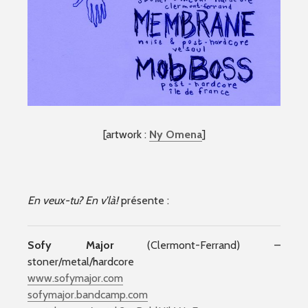
[artwork :
Ny Omena
]
En veux-tu? En v’là!
présente :
Sofy Major
(Clermont-Ferrand) –
stoner/metal/hardcore
www.sofymajor.com
sofymajor.bandcamp.com