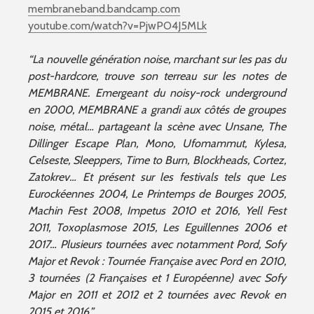
membraneband.bandcamp.com
youtube.com/watch?v=PjwPO4J5MLk
“La nouvelle génération noise, marchant sur les pas du
post-hardcore, trouve son terreau sur les notes de
MEMBRANE. Emergeant du noisy-rock underground
en 2000, MEMBRANE a grandi aux côtés de groupes
noise, métal… partageant la scène avec Unsane, The
Dillinger Escape Plan, Mono, Ufomammut, Kylesa,
Celseste, Sleeppers, Time to Burn, Blockheads, Cortez,
Zatokrev… Et présent sur les festivals tels que Les
Eurockéennes 2004, Le Printemps de Bourges 2005,
Machin Fest 2008, Impetus 2010 et 2016, Yell Fest
2011, Toxoplasmose 2015, Les Eguillennes 2006 et
2017… Plusieurs tournées avec notamment Pord, Sofy
Major et Revok : Tournée Française avec Pord en 2010,
3 tournées (2 Françaises et 1 Européenne) avec Sofy
Major en 2011 et 2012 et 2 tournées avec Revok en
2015 et 2016.”