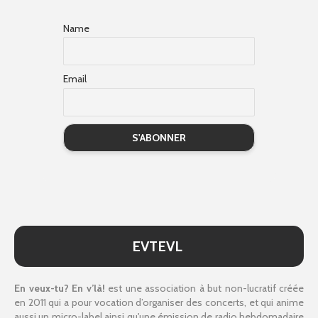
Name
Email
EVTEVL
En veux-tu? En v’là!
est une association à but non-lucratif créée
en 2011 qui a pour vocation d’organiser des concerts, et qui anime
aussi un micro-label ainsi qu'une émission de radio hebdomadaire