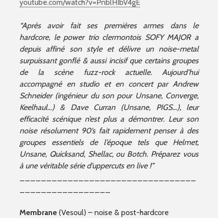
youtube.com/watch?v=PnblHIbV4gE
“Après avoir fait ses premières armes dans le
hardcore, le power trio clermontois SOFY MAJOR a
depuis affiné son style et délivre un noise-metal
surpuissant gonflé & aussi incisif que certains groupes
de la scène fuzz-rock actuelle. Aujourd’hui
accompagné en studio et en concert par Andrew
Schneider (ingénieur du son pour Unsane, Converge,
Keelhaul…) & Dave Curran (Unsane, PIGS…), leur
efficacité scénique n’est plus a démontrer. Leur son
noise résolument 90’s fait rapidement penser à des
groupes essentiels de l’époque tels que Helmet,
Unsane, Quicksand, Shellac, ou Botch. Préparez vous
à une véritable série d’uppercuts en live !”
_________________________________
_________________
Membrane
(Vesoul) – noise & post-hardcore