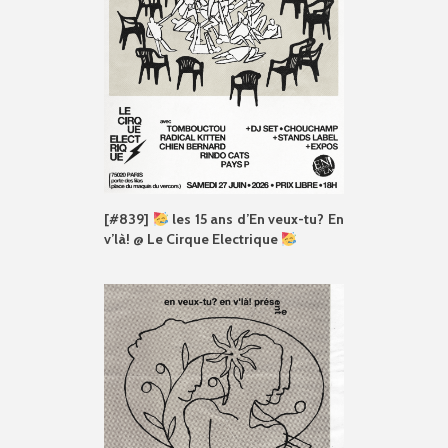
[#839]
les 15 ans d’En veux-tu? En
v’là! @ Le Cirque Electrique