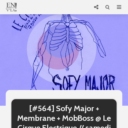
[#564] Sofy Major +
Membrane + MobBoss @ Le
Cirque Electrique // samedi