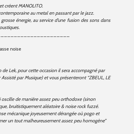
is et créent MANOLITO.
contemporaine au metal en passant par le jazz.
rosse énergie, au service d’une fusion des sons dans
oustiques.
______________________
basse noise
lo de
Lek
, pour cette occasion il sera accompagné par
 Assisté par Musique) et vous présenteront “ZBEUL, LE
i oscille de manière assez peu orthodoxe (sinon
ue, bruitistiquement aléatoire & noise rock fuzzé.
ranse mécanique joyeusement dérangée où pogo et
rmer un tout malheureusement assez peu homogène”