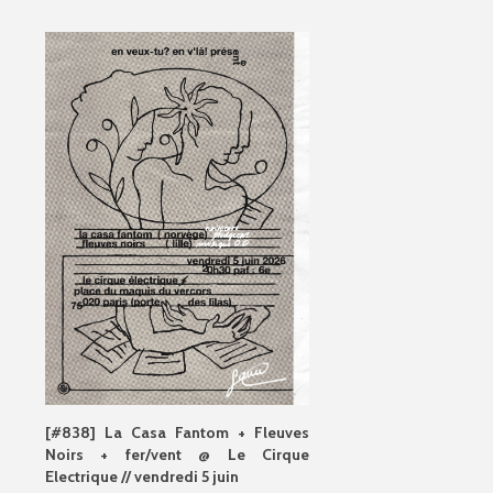
[#838] La Casa Fantom + Fleuves
Noirs + fer/vent @ Le Cirque
Electrique // vendredi 5 juin