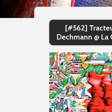
[#562] Tracteu
Dechmann @ La Ca