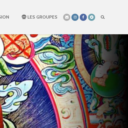
SION
LES GROUPES