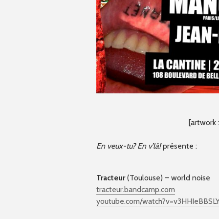
[artwork 
En veux-tu? En v’là!
présente :
Tracteur
(Toulouse) – world noise
tracteur.bandcamp.com
youtube.com/watch?v=v3HHIeBBSL