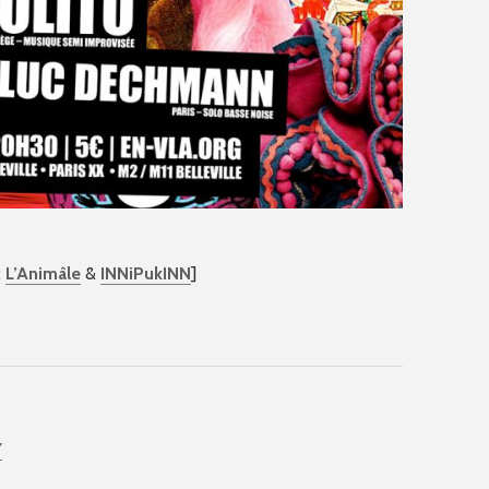
:
L’Animâle
&
INNiPukINN
]
Y