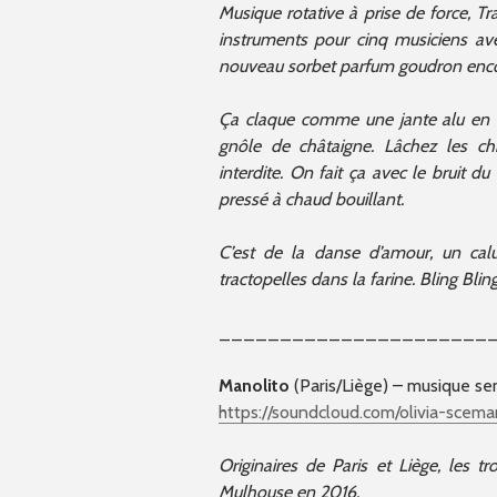
Musique rotative à prise de force, T
instruments pour cinq musiciens avec
nouveau sorbet parfum goudron enco
Ça claque comme une jante alu en 
gnôle de châtaigne. Lâchez les chi
interdite. On fait ça avec le bruit d
pressé à chaud bouillant.
C’est de la danse d’amour, un calu
tractopelles dans la farine. Bling Blin
______________________
Manolito
(Paris/Liège) – musique se
https://soundcloud.com/olivia-scem
Originaires de Paris et Liège, les t
Mulhouse en 2016.