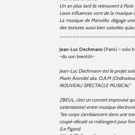
Un an plus tard ils retrouvent à Par
Leurs influences vont de la musique 
La musique de Manolito dégage une g
des textures aussi bien saturées qu’ac
______________________
Jean-Luc Dechmann
(Paris) – solo 
~du son bientôt~
Jean-Luc Dechmann est le projet so
Marin Arondel
aka. O.A.M (Ordinateur
NOUVEAU SPECTACLE MUSICAL”
ZBEUL, c’est un concert improvisé qu
ostentatoire) entre musique électroniq
“les corps s’ambiancent dans une t
coupé-décalé se mélangent pour fo
(Le Figaro)