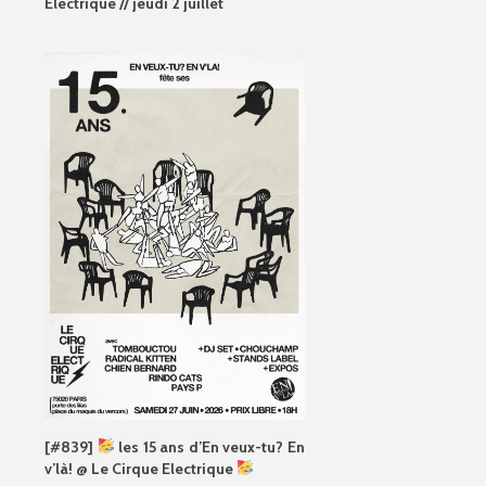
Electrique // jeudi 2 juillet
[#839]
les 15 ans d’En veux-tu? En
v’là! @ Le Cirque Electrique