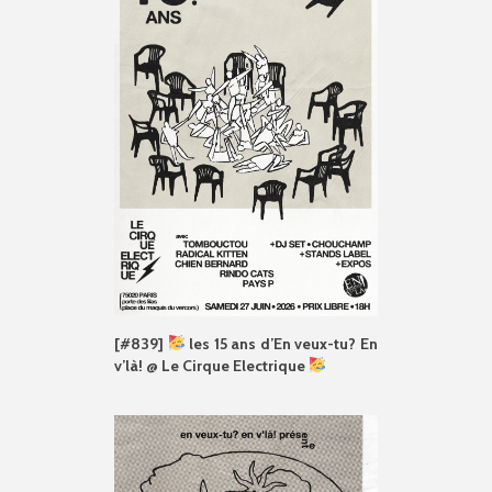
[#839]
les 15 ans d’En veux-tu? En
v’là! @ Le Cirque Electrique