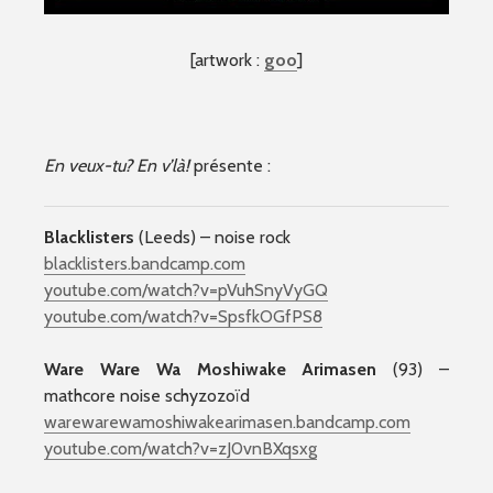
[artwork :
goo
]
En veux-tu? En v’là!
présente :
Blacklisters
(Leeds) – noise rock
blacklisters.bandcamp.com
youtube.com/watch?v=pVuhSnyVyGQ
youtube.com/watch?v=SpsfkOGfPS8
Ware Ware Wa Moshiwake Arimasen
(93) –
mathcore noise schyzozoïd
warewarewamoshiwakearimasen.bandcamp.com
youtube.com/watch?v=zJ0vnBXqsxg