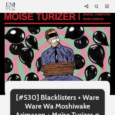
[#530] Blacklisters + Ware
Ware Wa Moshiwake
Arimasen + Moïse Turizer @