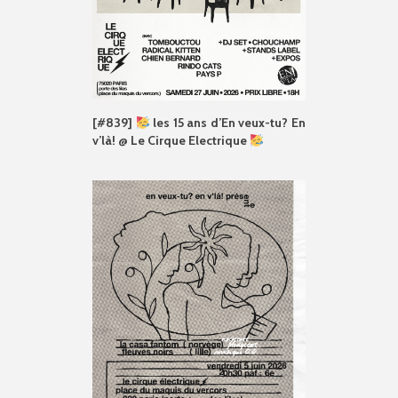
[#839]
les 15 ans d’En veux-tu? En
v’là! @ Le Cirque Electrique