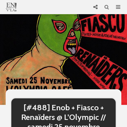
[#488] Enob + Fiasco +
Renaïders @ L’Olympic //
samedi 25 novembre