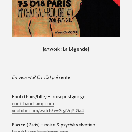
[artwork :
La Légende
]
En veux-tu? En v’là!
présente :
Enob
(Paris/Lille) – noisepostgrunge
enob.bandcamp.com
youtube.com/
watch?v=GrgiVqPlGa4
Fiasco
(Paris) – noise & psyché velvetien
frenchfiasco.bandcamp.com