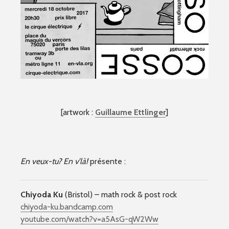
[artwork :
Guillaume Ettlinger
]
En veux-tu? En v’là!
présente :
Chiyoda Ku
(Bristol) – math rock & post rock
chiyoda-ku.bandcamp.com
youtube.com/
watch?v=a5AsG-qW2Ww