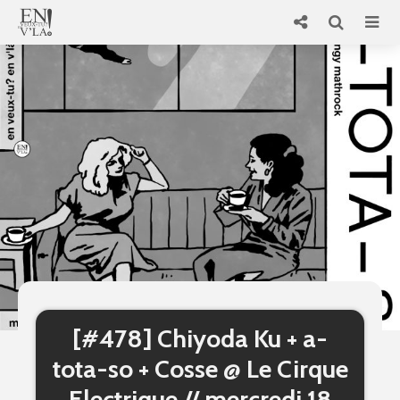
[#478] Chiyoda Ku + a-
tota-so + Cosse @ Le Cirque
Electrique // mercredi 18