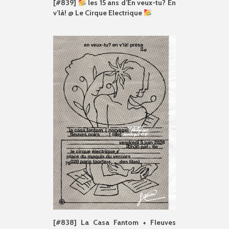
[#839]
les 15 ans d’En veux-tu? En
v’là! @ Le Cirque Electrique
[#838] La Casa Fantom + Fleuves