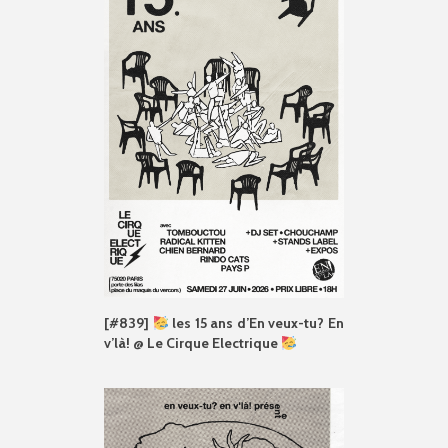
[#839]
les 15 ans d’En veux-tu? En
v’là! @ Le Cirque Electrique