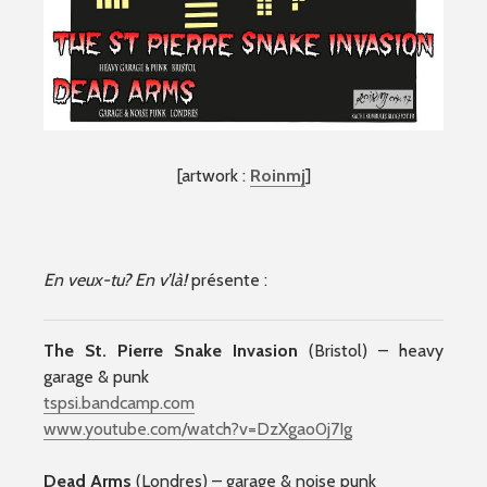
[artwork :
Roinmj
]
En veux-tu? En v’là!
présente :
The St. Pierre Snake Invasion
(Bristol) – heavy
garage & punk
tspsi.bandcamp.com
www.youtube.com/watch?v=DzXgao0j7Ig
Dead Arms
(Londres) – garage & noise punk