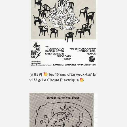
[#839]
les 15 ans d’En veux-tu? En
v’là! @ Le Cirque Electrique