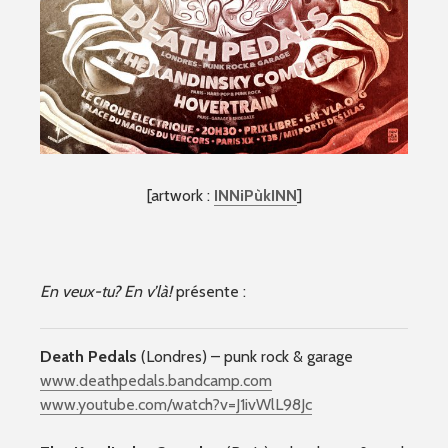
[artwork :
INNiPùkINN
]
En veux-tu? En v’là!
présente :
Death Pedals
(Londres) – punk rock & garage
www.deathpedals.bandcamp.c
om
www.youtube.com/
watch?v=J1ivWlL98Jc