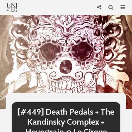
[#449] Death Pedals + The
Kandinsky Complex +
Hovertrain @ Le Cirque