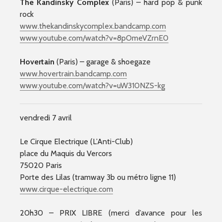
The Kandinsky Complex
(Paris) – hard pop & punk
rock
www.thekandinskycomplex.ba
ndcamp.com
www.youtube.com/
watch?v=8pOmeVZrnE0
Hovertain
(Paris) – garage & shoegaze
www.hovertrain.bandcamp.co
m
www.youtube.com/
watch?v=uW310NZS-kg
vendredi 7 avril
Le Cirque Electrique (L’Anti-Club)
place du Maquis du Vercors
75020 Paris
Porte des Lilas (tramway 3b ou métro ligne 11)
www.cirque-electrique.com
20h30 – PRIX LIBRE (merci d’avance pour les