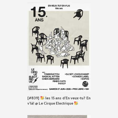
[#839]
les 15 ans d’En veux-tu? En
v’là! @ Le Cirque Electrique