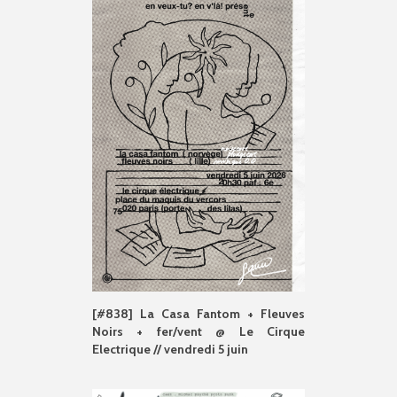
[#838] La Casa Fantom + Fleuves
Noirs + fer/vent @ Le Cirque
Electrique // vendredi 5 juin