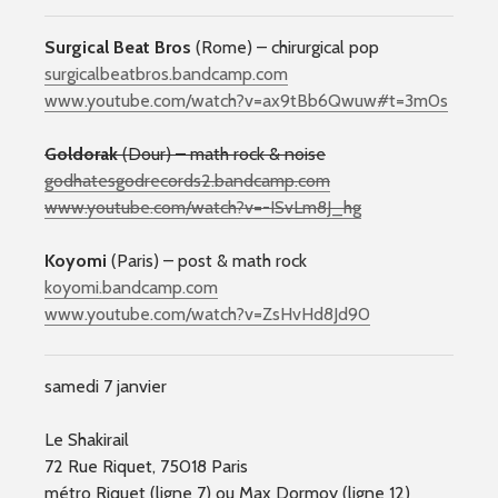
Surgical Beat Bros
(Rome) – chirurgical pop
surgicalbeatbros.bandcamp.
com
www.youtube.com/
watch?v=ax9tBb6Qwuw#t=3m0s
Goldorak
(Dour) – math rock & noise
godhatesgodrecords2.bandca
mp.com
www.youtube.com/
watch?v=-ISvLm8J_hg
Koyomi
(Paris) – post & math rock
koyomi.bandcamp.com
www.youtube.com/
watch?v=ZsHvHd8Jd90
samedi 7 janvier
Le Shakirail
72 Rue Riquet, 75018 Paris
métro Riquet (ligne 7) ou Max Dormoy (ligne 12)