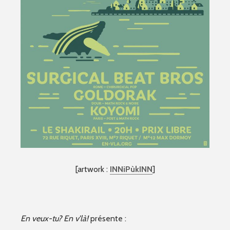
[artwork :
INNiPùkINN
]
En veux-tu? En v’là!
présente :