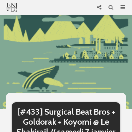
[#433] Surgical Beat Bros +
Goldorak + Koyomi @ Le
Shakirail // samedi 7 janvier