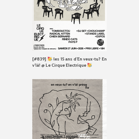
[#839]
les 15 ans d’En veux-tu? En
v’là! @ Le Cirque Electrique