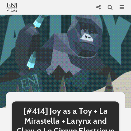
[#414] Joy as a Toy + La
Mirastella + Larynx and
Claw @ Le Cirque Electrique