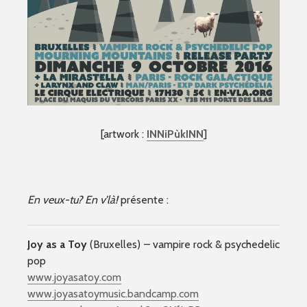
[artwork :
INNiPùkINN
]
En veux-tu? En v’là!
présente :
Joy as a Toy
(Bruxelles) – vampire rock & psychedelic
pop
www.joyasatoy.com
www.joyasatoymusic.bandcam
p.com