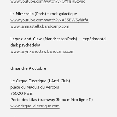
www.youtube.com/
watch?v=OYfIsRBzvuc
La Mirastella
(Paris) – rock galactique
www.youtube.com/
watch?v=A35BW5yhKfA
www.lamirastella.bandcamp.
com
Larynx and Claw
(Manchester/Paris) – expérimental
dark psychédelia
www.larynxandclaw.bandcamp
.com
dimanche 9 octobre
Le Cirque Electrique (L’Anti-Club)
place du Maquis du Vercors
75020 Paris
Porte des Lilas (tramway 3b ou métro ligne 11)
www.cirque-electrique.com