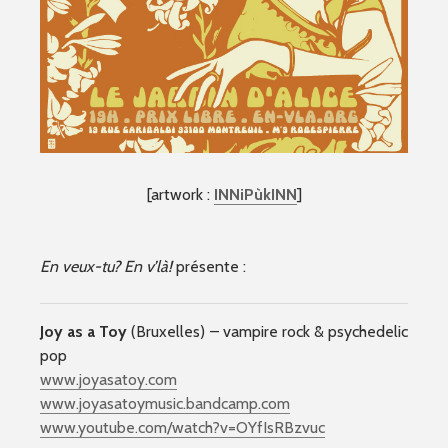
[artwork :
INNiPùkINN
]
En veux-tu? En v’là!
présente :
Joy as a Toy
(Bruxelles) – vampire rock & psychedelic
pop
www.joyasatoy.com
www.joyasatoymusic.bandcam
p.com
www.youtube.com/
watch?v=OYfIsRBzvuc