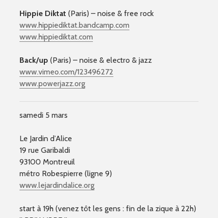
Hippie Diktat
(Paris) – noise & free rock
www.hippiediktat.bandcamp.
com
www.hippiediktat.com
Back/up
(Paris) – noise & electro & jazz
www.vimeo.com/123496272
www.powerjazz.org
samedi 5 mars
Le Jardin d’Alice
19 rue Garibaldi
93100 Montreuil
métro Robespierre (ligne 9)
www.lejardindalice.org
start à 19h (venez tôt les gens : fin de la zique à 22h)