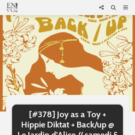
[#378] Joy as a Toy +
Hippie Diktat + Back/up @
Le Jardin d’Alice // samedi 5