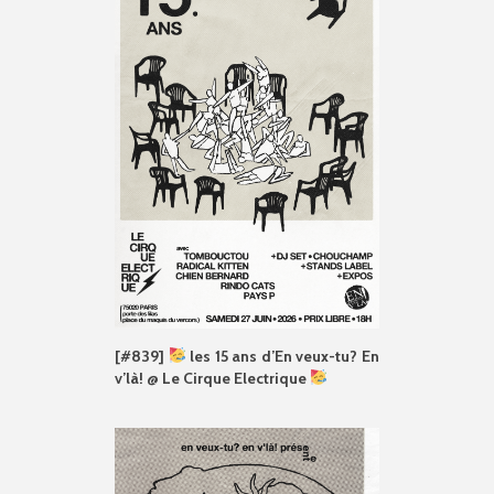
[#839]
les 15 ans d’En veux-tu? En
v’là! @ Le Cirque Electrique