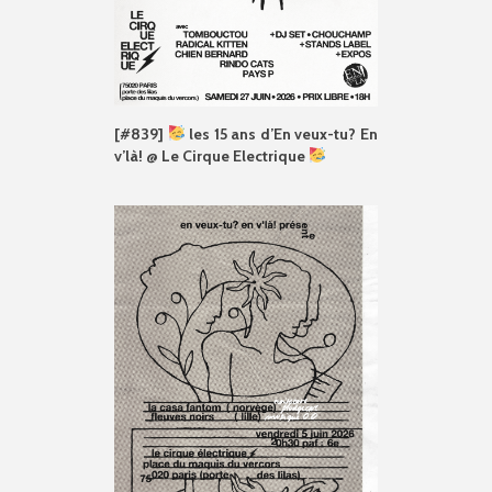
[#839]
les 15 ans d’En veux-tu? En
v’là! @ Le Cirque Electrique