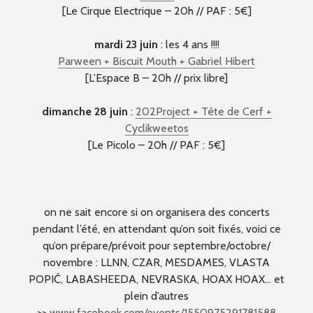
[Le Cirque Electrique – 20h // PAF : 5€]
mardi 23 juin
: les 4 ans !!!!
Parween + Biscuit Mouth + Gabriel Hibert
[L’Espace B – 20h // prix libre]
dimanche 28 juin
:
202Project + Tête de Cerf +
Cyclikweetos
[Le Picolo – 20h // PAF : 5€]
on ne sait encore si on organisera des concerts
pendant l’été, en attendant qu’on soit fixés, voici ce
qu’on prépare/prévoit pour septembre/octobre/
novembre : LLNN, CZAR, MESDAMES, VLASTA
POPIĆ, LABASHEEDA, NEVRASKA, HOAX HOAX… et
plein d’autres
>>
www.facebook.com/events/1550975291781588