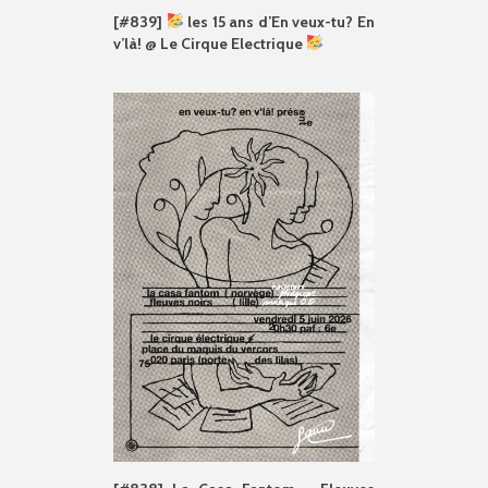
[#839]
les 15 ans d’En veux-tu? En
v’là! @ Le Cirque Electrique