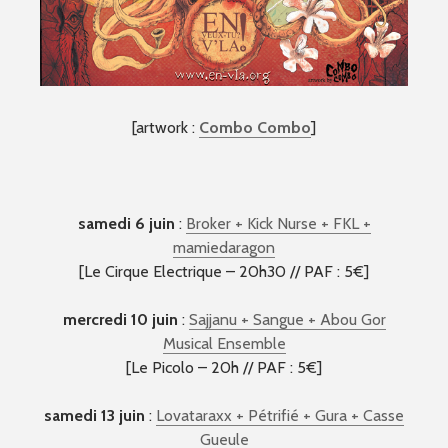
[artwork :
Combo Combo
]
samedi 6 juin
:
Broker + Kick Nurse + FKL +
mamiedaragon
[Le Cirque Electrique – 20h30 // PAF : 5€]
mercredi 10 juin
:
Sajjanu + Sangue + Abou Gor
Musical Ensemble
[Le Picolo – 20h // PAF : 5€]
samedi 13 juin
:
Lovataraxx + Pétrifié + Gura + Casse
Gueule