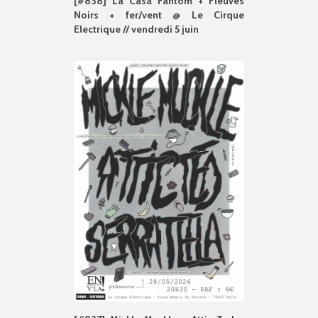
[#838] La Casa Fantom + Fleuves
Noirs + fer/vent @ Le Cirque
Electrique // vendredi 5 juin