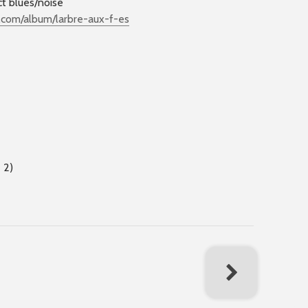
ct blues/noise
.c
om/album/larbre-aux-f-es
 2)