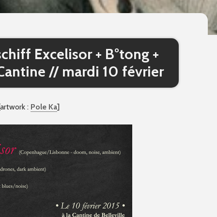
hiff Excelisor + B°tong +
ntine // mardi 10 février
[artwork :
Pole Ka
]