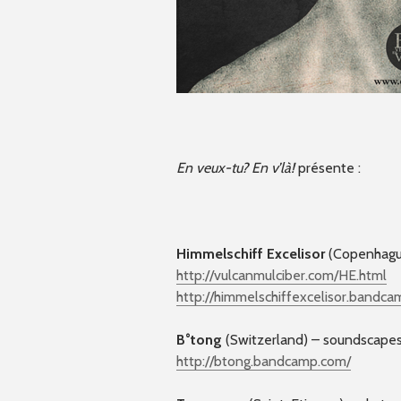
En veux-tu? En v’là!
présente :
Himmelschiff Excelisor
(Copenhague
http://vulcanmulciber.com/
HE.html
http://
himmelschiffexcelisor.bandc
a
B°tong
(Switzerland) – soundscapes,
http://btong.bandcamp.com/