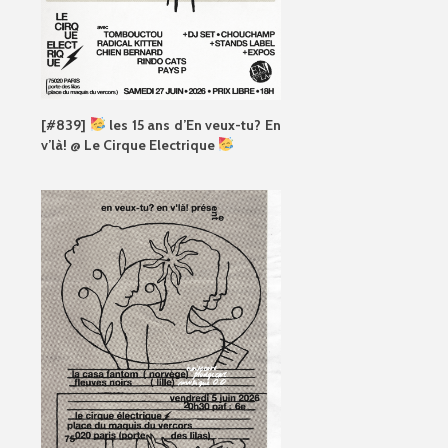
[#839]
les 15 ans d’En veux-tu? En
v’là! @ Le Cirque Electrique