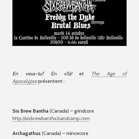
En veux-tu? En v’là!
et
The Age of
Apocalypse
présentent :
Six Brew Bantha
(Canada) – grindcore
http://sixbrewbantha.bandcamp.com
Archagathus
(Canada) – mincecore