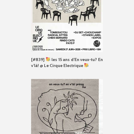
[#839]
les 15 ans d’En veux-tu? En
v’là! @ Le Cirque Electrique