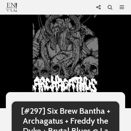
[#297] Six Brew Bantha +
Archagatus + Freddy the
Dyke + Brutal Blues @ La