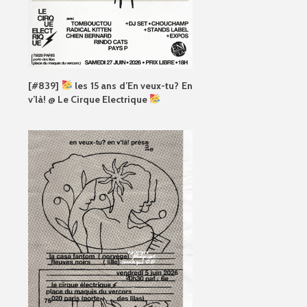
[#839]
les 15 ans d’En veux-tu? En
v’là! @ Le Cirque Electrique