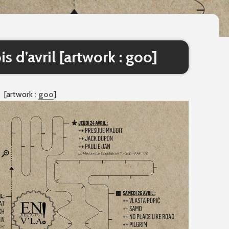
s d’avril [artwork : goo]
[artwork :
goo
]