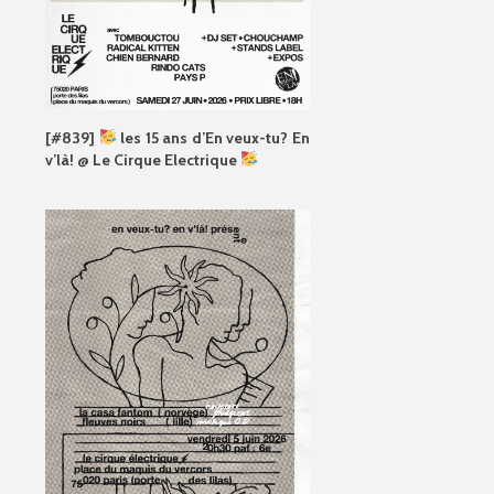
[#839]
les 15 ans d’En veux-tu? En
v’là! @ Le Cirque Electrique