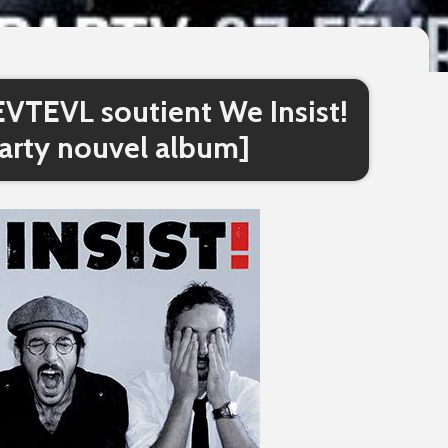
: EVTEVL soutient We Insist!
party nouvel album]